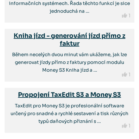
informačních systémech. Řada těchto funkcí je sice
jednoduchá na ...
1
Kniha jízd - generování jízd přímo z
faktur
Během necelých dvou minut vám ukážeme, jak lze
generovat jízdy přímo z faktury pomocí modulu
Money S3 Kniha jízd a ...
1
Propojení TaxEdit S3 a Money S3
TaxEdit pro Money S3 je profesionální software
určený pro snadné a rychlé sestavení a tisk různých
typů daňových přiznání s ...
1