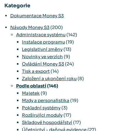
Kategorie
Dokumentace Money S3
Návody Money S3
(200)
Administrace systému
(142)
Instalace programu
(19)
Legislativní změny
(13)
Novinky ve verzích
(9)
Ovládání Money S3
(24)
Tisk a export
(14)
Založení a ukončení roku
(8)
Podle oblastí
(146)
Majetek
(9)
Mzdy a personalistika
(19)
Pokladní systémy
(3)
Rozširujíci moduly
(17)
Skladové hospodářství
(17)
Účetnictví - daňová evidence
(27)