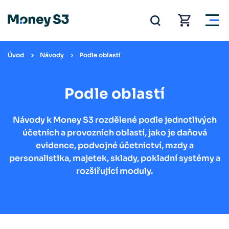
Úvod
Návody
Podle oblastí
Podle oblastí
Návody k Money S3 rozdělené podle jednotlivých
účetních a provozních oblastí, jako je daňová
evidence, podvojné účetnictví, mzdy a
personalistika, majetek, sklady, pokladní systémy a
rozšiřující moduly.