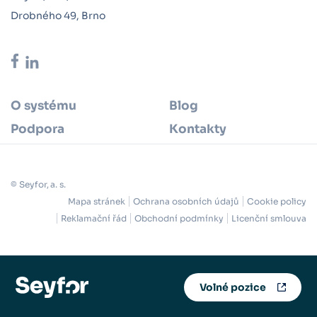
Drobného 49, Brno
O systému
Blog
Podpora
Kontakty
© Seyfor, a. s.
Mapa stránek
Ochrana osobních údajů
Cookie policy
Reklamační řád
Obchodní podmínky
Licenční smlouva
Volné pozice