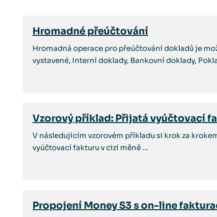
Hromadné přeúčtování
Hromadná operace pro přeúčtování dokladů je možn
vystavené, Interní doklady, Bankovní doklady, Poklad
Vzorový příklad: Přijatá vyúčtovací 
V následujícím vzorovém příkladu si krok za kroke
vyúčtovací fakturu v cizí měně ...
Propojení Money S3 s on-line faktura