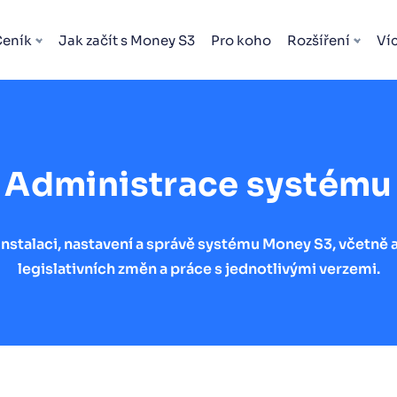
Ceník
Jak začít s Money S3
Pro koho
Rozšíření
Ví
Administrace systému
nstalaci, nastavení a správě systému Money S3, včetně a
legislativních změn a práce s jednotlivými verzemi.