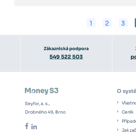
1
2
3
Zákaznická podpora
549 522 503
p
O syst
Vlastn
Seyfor, a. s.,
Drobného 49, Brno
Ceník
Případ
Jak za