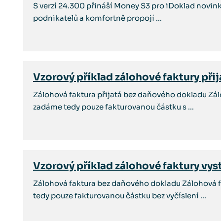
S verzí 24.300 přináší Money S3 pro iDoklad novinky,
podnikatelů a komfortně propojí ...
Vzorový příklad zálohové faktury při
Zálohová faktura přijatá bez daňového dokladu Zál
zadáme tedy pouze fakturovanou částku s ...
Vzorový příklad zálohové faktury vy
Zálohová faktura bez daňového dokladu Zálohová f
tedy pouze fakturovanou částku bez vyčíslení ...