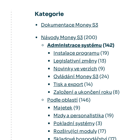
Kategorie
Dokumentace Money S3
Návody Money S3
(200)
Administrace systému
(142)
Instalace programu
(19)
Legislativní změny
(13)
Novinky ve verzích
(9)
Ovládání Money S3
(24)
Tisk a export
(14)
Založení a ukončení roku
(8)
Podle oblastí
(146)
Majetek
(9)
Mzdy a personalistika
(19)
Pokladní systémy
(3)
Rozširujíci moduly
(17)
Skladové hospodářství
(17)