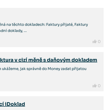
á na těchto dokladech: Faktury přijaté, Faktury
ní doklady, ...
0
faktura v cizí měně s daňovým dokladem
m ukážeme, jak správně do Money zadat přijatou
0
cí iDoklad