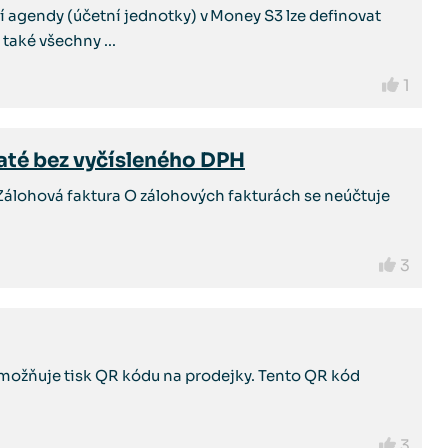
agendy (účetní jednotky) v Money S3 lze definovat
aké všechny ...
1
jaté bez vyčísleného DPH
Zálohová faktura O zálohových fakturách se neúčtuje
3
 umožňuje tisk QR kódu na prodejky. Tento QR kód
3