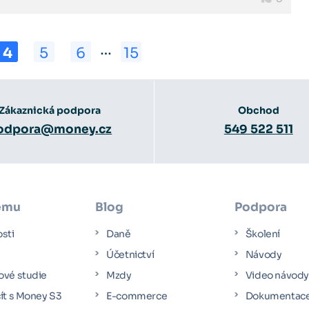
…
4
5
6
15
Zákaznická podpora
Obchod
odpora@money.cz
549 522 511
ému
Blog
Podpora
osti
Daně
Školení
Účetnictví
Návody
ové studie
Mzdy
Video návod
čít s Money S3
E-commerce
Dokumentac