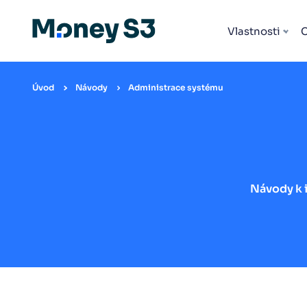
Vlastnosti
Úvod
Návody
Administrace systému
Návody k i