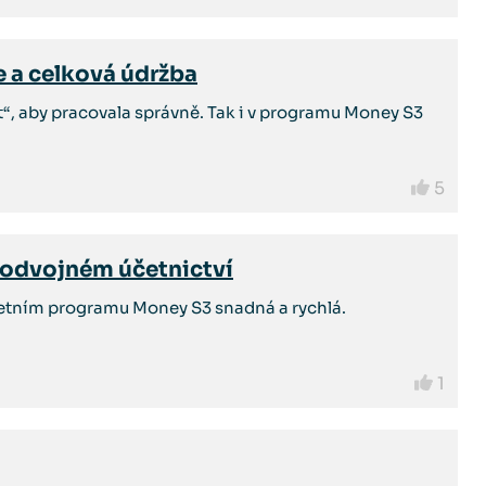
e a celková údržba
it“, aby pracovala správně. Tak i v programu Money S3
5
 podvojném účetnictví
účetním programu Money S3 snadná a rychlá.
1