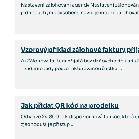
Nastavení zálohování agendy Nastavení zálohování 
jednoduchým způsobem, navíc je možné zálohovat t
Vzorový příklad zálohové faktury při
A) Zálohová faktura přijatá bez daňového dokladu 
- zadáme tedy pouze fakturovanou částku ...
Jak přidat QR kód na prodejku
Od verze 24.800 je k dispozici nová funkce, která
zjednodušuje přístup ...