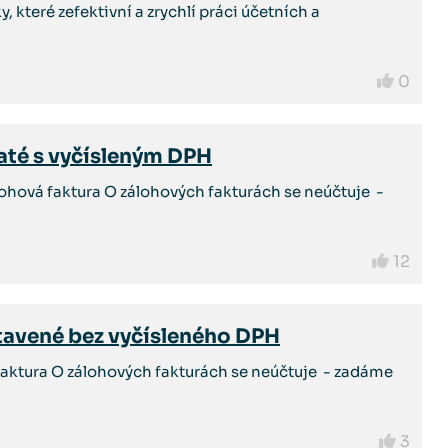
 které zefektivní a zrychlí práci účetních a
0
jaté s vyčísleným DPH
ohová faktura O zálohových fakturách se neúčtuje -
12
stavené bez vyčísleného DPH
aktura O zálohových fakturách se neúčtuje - zadáme
3