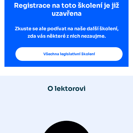
Registrace na toto školení je již
uzavřena
Zkuste se ale podívat na naše další školení,
zda vás některé z nich nezaujme.
Všechna legislativní školení
O lektorovi