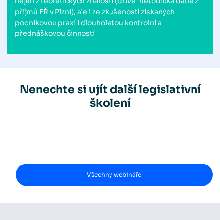
nejen z teoretických znalostí (dříve metodička daně z
příjmů FŘ v Plzni), ale i ze zkušeností získaných
podnikovou praxí i dlouholetou kontrolní a
přednáškovou činností
Nenechte si ujít další legislativní
školení
Všechny webináře