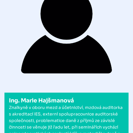
Ing. Marie Hajšmanová
Znalkyně v oboru mezd a účetnictví, mzdová auditorka
s akreditací IES, externí spolupracovnice auditorské
společnosti, problematice daně z příjmů ze závislé
činnosti se věnuje již řadu let, při seminářích vychází