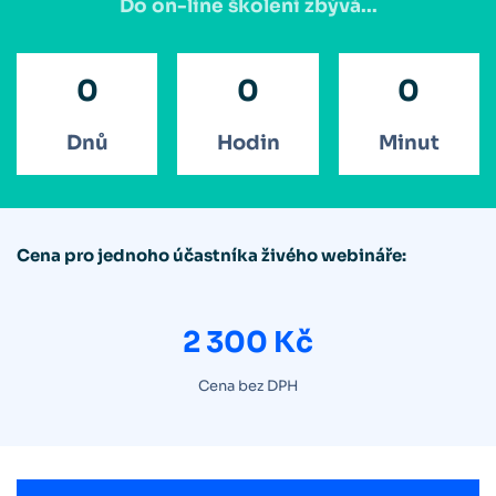
Do on-line školení zbývá...
0
0
0
Dnů
Hodin
Minut
Cena pro jednoho účastníka živého webináře:
2 300 Kč
Cena bez DPH