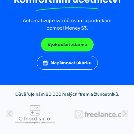
Automatizujte své účtování a podnikání
pomocí Money S3.
Vyzkoušet zdarma
Naplánovat ukázku
Důvěřuje nám 20 000 malých firem a živnostníků.