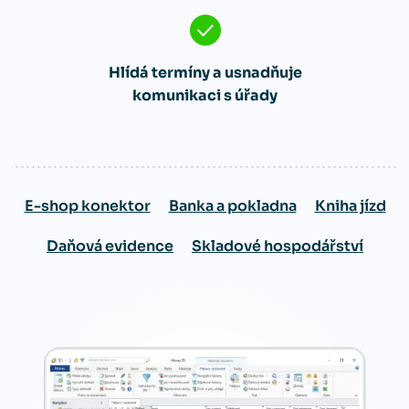
Hlídá termíny a usnadňuje
komunikaci s úřady
E-shop konektor
Banka a pokladna
Kniha jízd
Daňová evidence
Skladové hospodářství