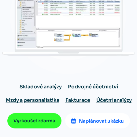
Skladové analýzy
Podvojné účetnictví
Mzdy a personalistika
Fakturace
Účetní analýzy
Vyzkoušet zdarma
Naplánovat ukázku