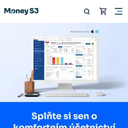
Splňte si sen o
komfortním účetnictví