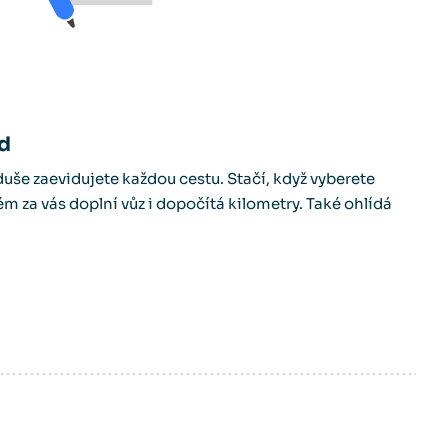
zd
uše zaevidujete každou cestu. Stačí, když vyberete
ém za vás doplní vůz i dopočítá kilometry. Také ohlídá