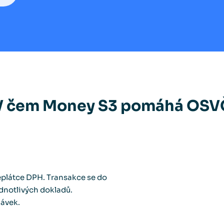
V čem Money S3 pomáhá OSV
eplátce DPH. Transakce se do
dnotlivých dokladů.
dávek.