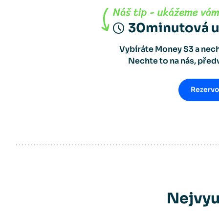
30minutová 
Vybíráte Money S3 a nech
Nechte to na nás, pře
Rezervo
Nejvyu