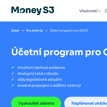
Vlastnosti
Úvod
Pro koho je
Účetní program pro OSVČ
Účetní program pro
intuitivní daňová evidence
dostupný také z cloudu
vždy legislativně aktuální
snadné propojení s dalšími nástroji
Vyzkoušet zdarma
Naplánovat ukázk