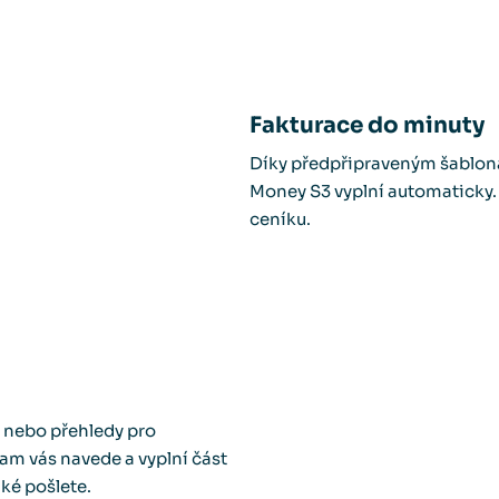
Fakturace do minuty
Díky předpřipraveným šablonám
Money S3 vyplní automaticky. 
ceníku.
í nebo přehledy pro
ogram vás navede a vyplní část
ké pošlete.