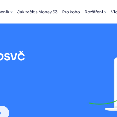
Ceník
Jak začít s Money S3
Pro koho
Rozšíření
Ví
 OSVČ
u