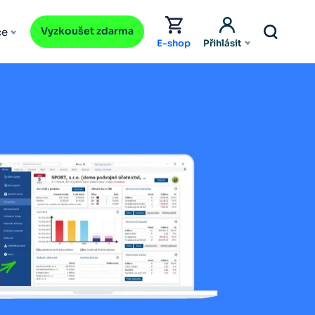
Vyzkoušet zdarma
ce
E-shop
Přihlásit