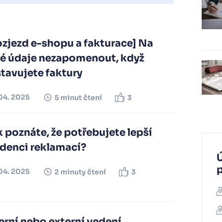
zjezd e-shopu a fakturace] Na
ké údaje nezapomenout, když
tavujete faktury
04. 2025
5 minut čtení
3
 poznáte, že potřebujete lepší
idenci reklamací?
Ú
04. 2025
2 minuty čtení
3
erní nebo externí vedení