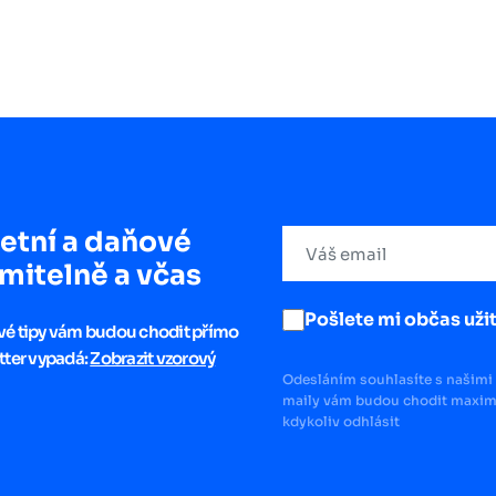
etní a daňové
mitelně a včas
Pošlete mi občas užit
ové tipy vám budou chodit přímo
tter vypadá:
Zobrazit vzorový
Odesláním souhlasíte s našimi 
maily vám budou chodit maximá
kdykoliv odhlásit