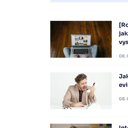
[Ro
ja
vys
08. 
Jak
ev
08. 
Int