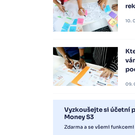
rek
10. 
Kte
vá
po
09. 
Vyzkoušejte si účetní
Money S3
Zdarma a se všemi funkcemi