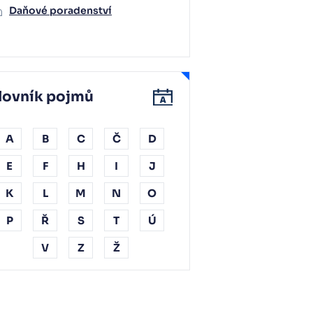
Daňové poradenství
lovník pojmů
A
B
C
Č
D
E
F
H
I
J
K
L
M
N
O
P
Ř
S
T
Ú
V
Z
Ž