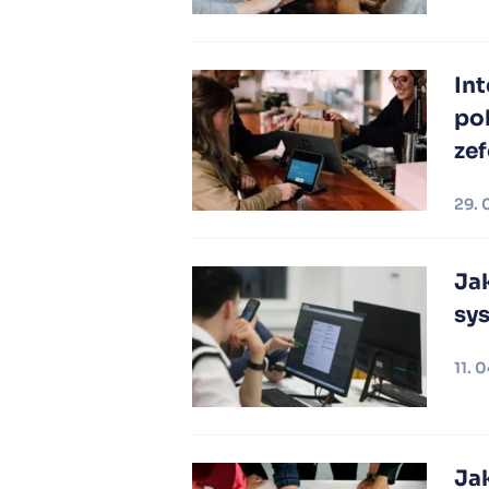
In
po
ze
29. 
Ja
sy
11. 
Jak