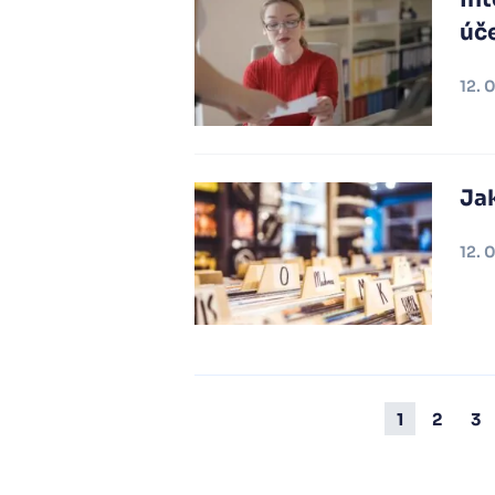
úče
12. 
Ja
12. 
1
2
3