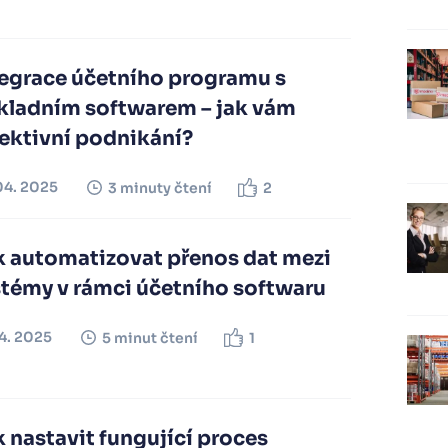
tegrace účetního programu s
kladním softwarem – jak vám
fektivní podnikání?
04. 2025
3 minuty čtení
2
k automatizovat přenos dat mezi
stémy v rámci účetního softwaru
04. 2025
5 minut čtení
1
 nastavit fungující proces