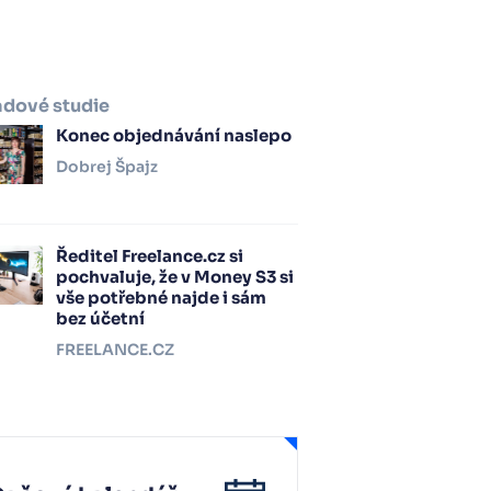
adové studie
Konec objednávání naslepo
Dobrej Špajz
Ředitel Freelance.cz si
pochvaluje, že v Money S3 si
vše potřebné najde i sám
bez účetní
FREELANCE.CZ