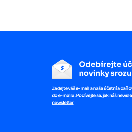
Odebírejte úč
novinky srozu
Zadejte váš e-mail a naše účetní a daň
do e-mailu. Podívejte se, jak náš newsle
newsletter