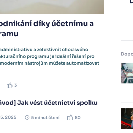
odnikání díky účetnímu a
gramu
administrativu a zefektivnit chod svého
Dopo
akturačního programu je ideální řešení pro
ky moderním nástrojům můžete automatizovat
3
vod] Jak vést účetnictví spolku
05. 2025
5 minut čtení
80