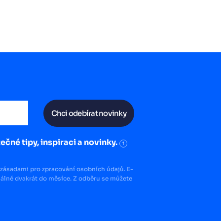
Chci odebírat novinky
ečné tipy, inspiraci a novinky.
i
zásadami pro zpracování osobních údajů. E-
lně dvakrát do měsíce. Z odběru se můžete