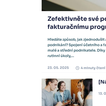
Zefektivněte své p
fakturačnímu pro
Hledáte způsob, jak zjednodušit 
podnikání? Spojení účetního a f
malé a střední podnikatele. Dí
rutinní úkoly,...
23. 05. 2025
4 minuty čtení
[Ná
13. 