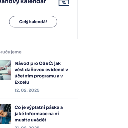
Daňový kalendář
Celý kalendář
ručujeme
Návod pro OSVČ: jak
vést daňovou evidenci v
účetním programu a v
Excelu
12. 02. 2025
Co je výplatní páska a
jaké informace na ní
musíte uvádět