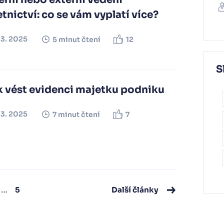
tnictví: co se vám vyplatí více?
03. 2025
5 minut čtení
12
S
k vést evidenci majetku podniku
03. 2025
7 minut čtení
7
…
5
Další články