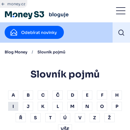
money.cz
bloguje
Odebírat novinky
Blog Money
/
Slovník pojmů
Slovník pojmů
A
B
C
Č
D
E
F
H
I
J
K
L
M
N
O
P
Ř
S
T
Ú
V
Z
Ž
VŠE