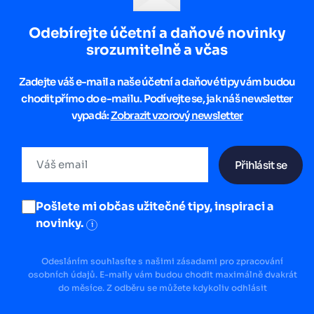
Odebírejte účetní a daňové novinky
srozumitelně a včas
Zadejte váš e-mail a naše účetní a daňové tipy vám budou
chodit přímo do e-mailu. Podívejte se, jak náš newsletter
vypadá:
Zobrazit vzorový newsletter
Přihlásit se
Pošlete mi občas užitečné tipy, inspiraci a
novinky.
i
Odesláním souhlasíte s našimi zásadami pro zpracování
osobních údajů. E-maily vám budou chodit maximálně dvakrát
do měsíce. Z odběru se můžete kdykoliv odhlásit