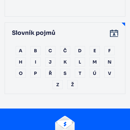
Slovník pojmů
A
B
C
Č
D
E
F
H
I
J
K
L
M
N
O
P
Ř
S
T
Ú
V
Z
Ž