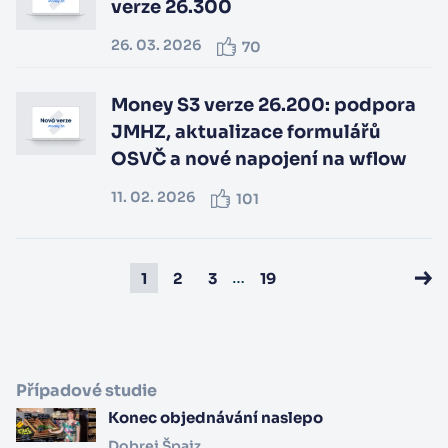
verze 26.300
26. 03. 2026
70
Money S3 verze 26.200: podpora
JMHZ, aktualizace formulářů
OSVČ a nové napojení na wflow
11. 02. 2026
101
…
1
2
3
19
Případové studie
Konec objednávání naslepo
Dobrej Špajz