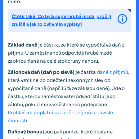
máte.
Čtěte také: Co byla superhrubá mzda, proč ji
zrušili a jak to ovlivnilo výplaty?
Základ daně
je částka, ze které se vypočítává daň z
příjmu. U zaměstnanců odpovídá hrubé mzdě
zaokrouhlené na celé stokoruny nahoru.
Zálohová daň (daň po slevě)
je částka
daně z příjmů
,
která vznikne po odečtení zákonných slev od
vypočítané daně (např. 15 % ze základu daně). Jde o
částku, kterou zaměstnavatel odvádí státu jako
zálohu, pokud má zaměstnanec podepsané
Prohlášení poplatníka daně z příjmů ze závislé
činnosti
.
Daňový bonus
jsou pak peníze, které dostane