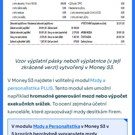
Vzor výplatní pásky neboli výplatnice (v její
zkrácené verzi) vytvořený v Money S3.
V Money S3 najdete i volitelný modul
Mzdy a
personalistika PLUS
. Tento modul vám umožní
například
hromadné generování mezd nebo výpočet
exekučních srážek
. To ocení zejména účetní
kanceláře, které zpracovávají mzdy desítkám firem.
V modulu
Mzdy a Personalistika
v Money S3 v
5 krocích bezchybně vypracujete mzdy