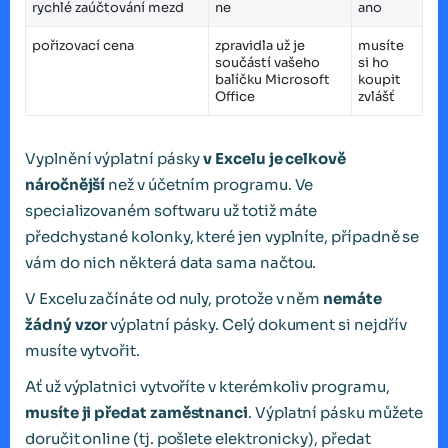
rychlé zaúčtování mezd
ne
ano
pořizovací cena
zpravidla už je
musíte
součástí vašeho
si ho
balíčku Microsoft
koupit
Office
zvlášť
Vyplnění výplatní pásky
v Excelu je celkově
náročnější
než v účetním programu. Ve
specializovaném softwaru už totiž máte
předchystané kolonky, které jen vyplníte, případně se
vám do nich některá data sama načtou.
V Excelu začínáte od nuly, protože v něm
nemáte
žádný vzor
výplatní pásky. Celý dokument si nejdřív
musíte vytvořit.
Ať už výplatnici vytvoříte v kterémkoliv programu,
musíte ji předat zaměstnanci
. Výplatní pásku můžete
doručit online (tj. pošlete elektronicky), předat