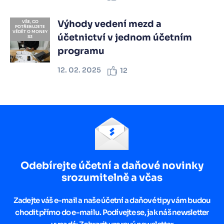
Výhody vedení mezd a
VŠE, CO
POTŘEBUJETE
VĚDĚT O MONEY
účetnictví v jednom účetním
S3
programu
12. 02. 2025
12
Odebírejte účetní a daňové novinky
srozumitelně a včas
Zadejte váš e-mail a naše účetní a daňové tipy vám budou
chodit přímo do e-mailu. Podívejte se, jak náš newsletter