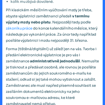
kolik mu zbývá dovolené.
Při klasickém měsíčním vyúčtování mzdy je třeba,
abyste výplatnici zaměstnanci předali
v termínu
výplaty mzdy nebo platu
. Nejpozději tedy podle
zákoníku práce
do konce kalendářního měsíce, který
následuje po vykonání práce. Za únor tedy například
posíláte výplatnici i mzdu nejpozději 31. března.
Forma (tištěná/digitální) už záleží jen na vás. Tvorba i
předání elektronické výplatnice je pro vás i
zaměstnance
administrativně jednodušší
. Nemusíte
je tisknout a předávat osobně, ale rovnou je posíláte
zaměstnancům do jejich soukromého e-mailu ke
stažení, odkud si jej také mohou vytisknout a založit.
Zaměstnanec ale musí napřed písemně souhlasit se
zasíláním dokumentů elektronicky na jeho
soukromou e-mailovou adresu, ke které
zaměstnavatel nemá přístup.