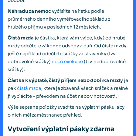
období.
Náhradu za nemoc
vyčíslíte na lístku podle
průměrného denního vyměřovacího základu z
hrubého příjmu v posledních 12 měsících.
Čistá mzda
je částka, která vám vyjde, když od hrubé
mzdy odečtete zákonné odvody a daň. Od čisté mzdy
ještě například odečtete srážky za stravenky (tzv.
dobrovolné srážky)
nebo exekuce
(tzv. nedobrovolné
srážky).
Částka k výplatě,
čistý příjem nebo dobírka mzdy
je
pak
čistá mzda
, která je zbavená všech srážek a reálně
ji vyplácíte – převodem na účet nebo v hotovosti.
Výše sepsané položky uvádíte na výplatní pásku, aby
o nich měl zaměstnanec přehled.
Vytvoření výplatní pásky zdarma