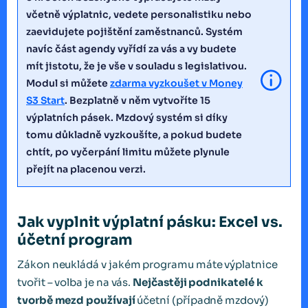
včetně výplatnic, vedete personalistiku nebo
zaevidujete pojištění zaměstnanců. Systém
navíc část agendy vyřídí za vás a vy budete
mít jistotu, že je vše v souladu s legislativou.
Modul si můžete
zdarma vyzkoušet v Money
S3 Start
. Bezplatně v něm vytvoříte 15
výplatních pásek. Mzdový systém si díky
tomu důkladně vyzkoušíte, a pokud budete
chtít, po vyčerpání limitu můžete plynule
přejít na placenou verzi.
Jak vyplnit výplatní pásku: Excel vs.
účetní program
Zákon neukládá v jakém programu máte výplatnice
tvořit – volba je na vás.
Nejčastěji podnikatelé k
tvorbě mezd používají
účetní (případně mzdový)