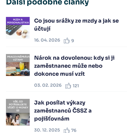
Další podobné články
Co jsou srážky ze mzdy a jak se
MZDY A
PERSONALISTIKA
účtují
16. 04. 2026
9
Nárok na dovolenou: kdy si ji
PRACOVNĚPRÁVNÍ
VZTAHY
zaměstnanec může nebo
dokonce musí vzít
03. 02. 2026
121
Jak posílat výkazy
VŠE, CO
POTŘEBUJETE
VĚDĚT O MONEY
zaměstnanců ČSSZ a
S3
pojišťovnám
30. 12. 2025
76