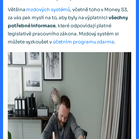
Většina
mzdových systémů
, včetně toho v Money S3,
za vás pak myslí na to, aby byly na výplatnici
všechny
potřebné informace
, které odpovídají platné
legislativě pracovního zákona. Mzdový systém si
můžete vyzkoušet v
účetním programu zdarma
.