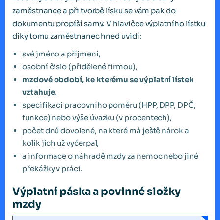
zaměstnance a při tvorbě lísku se vám pak do
dokumentu propíší samy. V hlavičce výplatního lístku
díky tomu zaměstnanec hned uvidí:
své jméno a příjmení,
osobní číslo (přidělené firmou),
mzdové období, ke kterému se výplatní lístek
vztahuje
,
specifikaci pracovního poměru (HPP, DPP, DPČ,
funkce) nebo výše úvazku (v procentech),
počet dnů dovolené, na které má ještě nárok a
kolik jich už vyčerpal,
a informace o náhradě mzdy za nemoc nebo jiné
překážky v práci.
Výplatní páska a povinné složky
mzdy