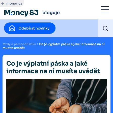
money.cz
bloguje
Odebírat novinky
Mzdy a personalistika
/
Co je výplatní páska a jaké informace na ní
musíte uvádět
Co je výplatní páska a jaké
informace na ní musíte uvádět