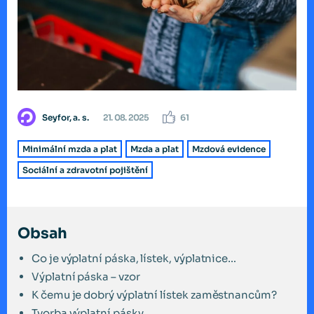
Seyfor, a. s.
21. 08. 2025
61
Minimální mzda a plat
Mzda a plat
Mzdová evidence
Sociální a zdravotní pojištění
Obsah
Co je výplatní páska, lístek, výplatnice…
Výplatní páska – vzor
K čemu je dobrý výplatní lístek zaměstnancům?
Tvorba výplatní pásky