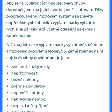
Aby se na výplatnicích neobjevovaly chyby,
doporučujeme na jejich tvorbu použít software. Díky
propracovanému mzdovém systému se zbavíte
nepřehledných tabulek a výplatní pásky vytvoříte
rychle na pár kliknutí, včetně odeslání na e-mail
zaměstnance.
Níže najdete vzor výplatní pásky vytvořené v účetním
a mzdovém programu Money S3. Zaměstnanec na ní
najde všechny povinné údaje jako:
základní složky mzdy,
nepřítomnosti,
běžné náhrady,
prémie a příplatky,
nepeněžní příjmy,
náhrady za nemoc,
rozpis daně z příjmů,