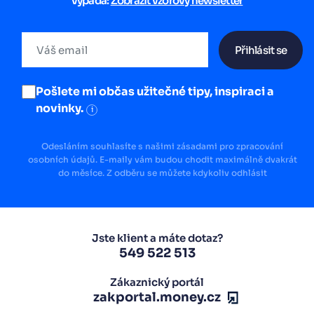
vypadá:
Zobrazit vzorový newsletter
Přihlásit se
Pošlete mi občas užitečné tipy, inspiraci a
novinky.
i
Odesláním souhlasíte s našimi zásadami pro zpracování
osobních údajů. E-maily vám budou chodit maximálně dvakrát
do měsíce. Z odběru se můžete kdykoliv odhlásit
Jste klient a máte dotaz?
549 522 513
Zákaznický portál
zakportal.money.cz