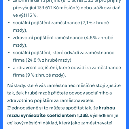
záloha na daň z příjmu (s 15 %, resp. 23 % pro příjmy
převyšující 139 671 Kč měsíčně) nebo srážková daň
ve výši 15 %,
sociální pojištění zaměstnance (7,1 % z hrubé
mzdy),
zdravotní pojištění zaměstnance (4,5 % z hrubé
mzdy),
sociální pojištění, které odvádí za zaměstnance
firma (24,8 % z hrubé mzdy)
a zdravotní pojištění, které odvádí za zaměstnance
firma (9 % z hrubé mzdy).
Náklady, které vás zaměstnanec měsíčně stojí zjistíte
tak, že k hrubé mzdě přičtete odvody sociálního a
zdravotního pojištění za zaměstnavatele.
Zjednodušeně si to můžete spočítat tak, že
hrubou
mzdu vynásobíte koeficientem 1,338
. Výsledkem je
celkový měsíční náklad, který jako zaměstnavatel