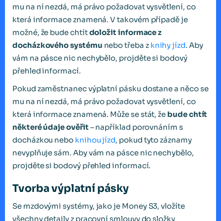
mu na ní nezdá, má právo požadovat vysvětlení, co
která informace znamená. V takovém případě je
možné, že bude chtít
doložit informace z
docházkového systému
nebo třeba z
knihy jízd
. Aby
vám na pásce nic nechybělo, projděte si bodový
přehled informací.
Pokud zaměstnanec výplatní pásku dostane a něco se
mu na ní nezdá, má právo požadovat vysvětlení, co
která informace znamená. Může se stát, že
bude chtít
některé údaje ověřit
– například porovnáním s
docházkou nebo
knihou jízd
, pokud tyto záznamy
nevyplňuje sám. Aby vám na pásce nic nechybělo,
projděte si bodový přehled informací.
Tvorba výplatní pásky
Se mzdovými systémy, jako je Money S3, vložíte
všechny detaily z pracovní smlouvy do složky