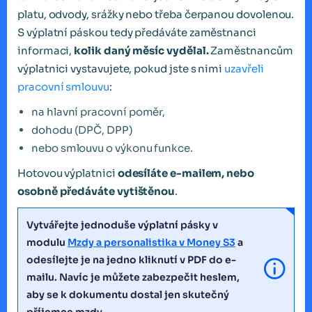
platu, odvody, srážky nebo třeba čerpanou dovolenou.
S výplatní páskou tedy předáváte zaměstnanci
informaci,
kolik daný měsíc vydělal.
Zaměstnancům
výplatnici vystavujete, pokud jste s nimi
uzavřeli
pracovní smlouvu
:
na hlavní pracovní poměr,
dohodu (DPČ, DPP)
nebo smlouvu o výkonu funkce.
Hotovou výplatnici
odesíláte e-mailem, nebo
osobně předáváte vytištěnou
.
Vytvářejte jednoduše výplatní pásky v
modulu
Mzdy a personalistika v Money S3
a
odesílejte je na jedno kliknutí v PDF do e-
mailu. Navíc je můžete zabezpečit heslem,
aby se k dokumentu dostal jen skutečný