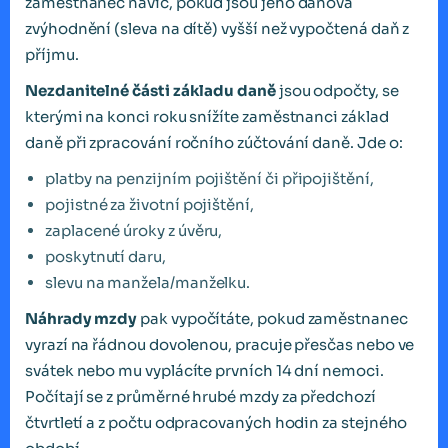
zaměstnanec navíc, pokud jsou jeho daňová
zvýhodnění (sleva na dítě) vyšší než vypočtená daň z
příjmu.
Nezdanitelné části základu daně
jsou odpočty, se
kterými na konci roku snížíte zaměstnanci základ
daně při zpracování ročního zúčtování daně. Jde o:
platby na penzijním pojištění či připojištění,
pojistné za životní pojištění,
zaplacené úroky z úvěru,
poskytnutí daru,
slevu na manžela/manželku.
Náhrady mzdy
pak vypočítáte, pokud zaměstnanec
vyrazí na řádnou dovolenou, pracuje přesčas nebo ve
svátek nebo mu vyplácíte prvních 14 dní nemoci.
Počítají se z průměrné hrubé mzdy za předchozí
čtvrtletí a z počtu odpracovaných hodin za stejného