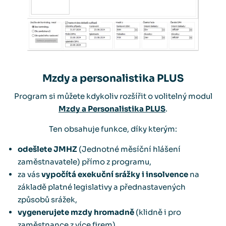
Mzdy a personalistika PLUS
Program si můžete kdykoliv rozšířit o volitelný modul
Mzdy a Personalistika PLUS
.
Ten obsahuje funkce, díky kterým:
odešlete JMHZ
(Jednotné měsíční hlášení
zaměstnavatele) přímo z programu,
za vás
vypočítá exekuční srážky i insolvence
na
základě platné legislativy a přednastavených
způsobů srážek,
vygenerujete mzdy hromadně
(klidně i pro
zaměstnance z více firem),