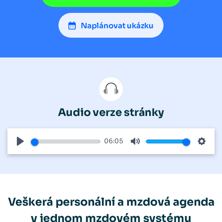
Naplánovat ukázku
Audio verze stránky
06:05
Play
Mute
Setti
Veškerá personální a mzdová agenda
v jednom mzdovém systému