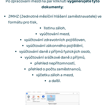
Po zpracování mezd na pár kliknutí
vygenerujete tyto
dokumenty
:
JMHZ (Jednotné měsíční hlášení zaměstnavatele) ve
formátu pro tisk,
listinu záloh,
vyúčtování mezd,
vyúčtování zdravotních pojišťoven,
vyúčtování zákonného pojištění,
vyúčtování daně z příjmů fyzických osob,
vyúčtování srážkové daně z příjmů,
přehled nepřítomností,
přehled o počtu zaměstnanců,
výčetku záloh a mezd,
a další.