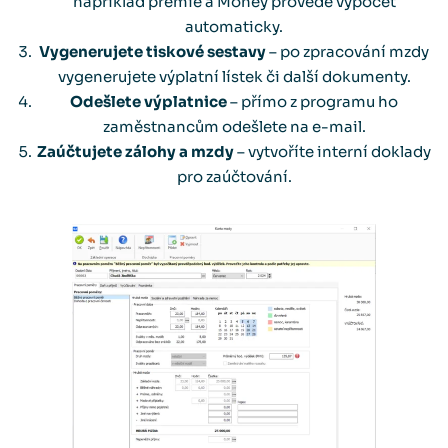
například prémie a Money provede výpočet
automaticky.
Vygenerujete tiskové sestavy
– po zpracování mzdy
vygenerujete výplatní lístek či další dokumenty.
Odešlete výplatnice
– přímo z programu ho
zaměstnancům odešlete na e-mail.
Zaúčtujete zálohy a mzdy
– vytvoříte interní doklady
pro zaúčtování.