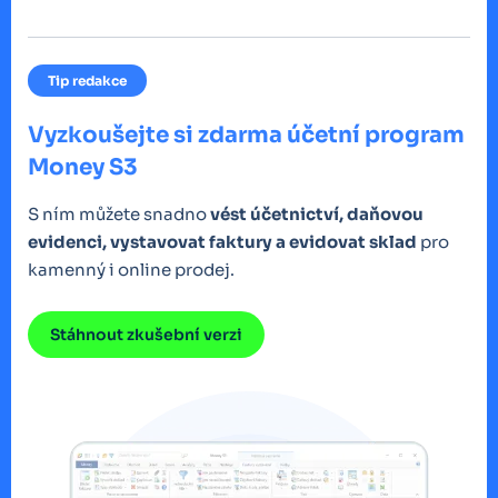
Tip redakce
Vyzkoušejte si zdarma účetní program
Money S3
S ním můžete snadno
vést účetnictví, daňovou
evidenci, vystavovat faktury a evidovat sklad
pro
kamenný i online prodej.
Stáhnout zkušební verzi