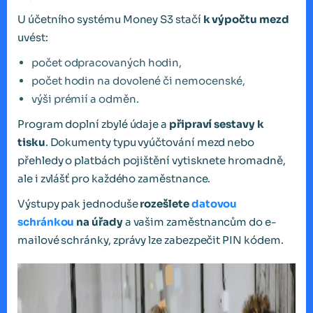
U účetního systému Money S3 stačí
k výpočtu mezd
uvést:
počet odpracovaných hodin,
počet hodin na dovolené či nemocenské,
výši prémií a odměn.
Program doplní zbylé údaje a
připraví sestavy k
tisku
. Dokumenty typu vyúčtování mezd nebo
přehledy o platbách pojištění vytisknete hromadně,
ale i zvlášť pro každého zaměstnance.
Výstupy pak jednoduše
rozešlete
datovou
schránkou
na úřady
a vašim zaměstnancům do e-
mailové schránky, zprávy lze zabezpečit PIN kódem.