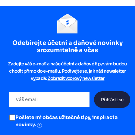
Odebírejte účetní a daňové novinky
srozumitelně a včas
Zadejte váš e-mail a naše účetní a daňové tipy vám budou
chodit přímo do e-mailu. Podívejte se, jak náš newsletter
vypadá:
Zobrazit vzorový newsletter
Přihlásit se
Pošlete mi občas užitečné tipy, inspiraci a
novinky.
i