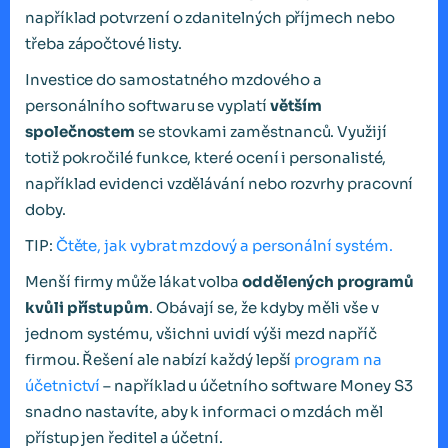
například potvrzení o zdanitelných příjmech nebo
třeba zápočtové listy.
Investice do samostatného mzdového a
personálního softwaru se vyplatí
větším
společnostem
se stovkami zaměstnanců. Využijí
totiž pokročilé funkce, které ocení i personalisté,
například evidenci vzdělávání nebo rozvrhy pracovní
doby.
TIP:
Čtěte, jak vybrat mzdový a personální systém.
Menší firmy může lákat volba
oddělených programů
kvůli přístupům
. Obávají se, že kdyby měli vše v
jednom systému, všichni uvidí výši mezd napříč
firmou. Řešení ale nabízí každý lepší
program na
účetnictví
– například u účetního software Money S3
snadno nastavíte, aby k informaci o mzdách měl
přístup jen ředitel a účetní.