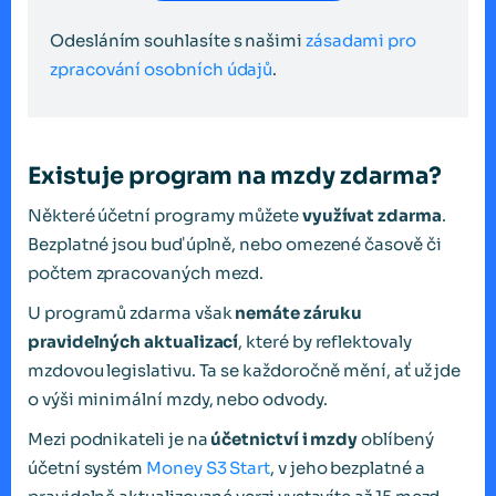
Odesláním souhlasíte s našimi
zásadami pro
zpracování osobních údajů
.
Existuje program na mzdy zdarma?
Některé účetní programy můžete
využívat zdarma
.
Bezplatné jsou buď úplně, nebo omezené časově či
počtem zpracovaných mezd.
U programů zdarma však
nemáte záruku
pravidelných aktualizací
, které by reflektovaly
mzdovou legislativu. Ta se každoročně mění, ať už jde
o výši minimální mzdy, nebo odvody.
Mezi podnikateli je na
účetnictví i mzdy
oblíbený
účetní systém
Money S3 Start
, v jeho bezplatné a