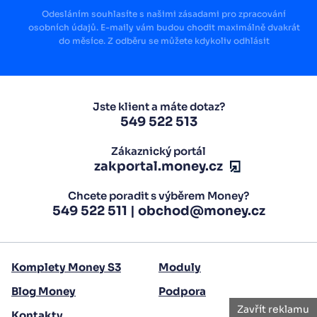
Odesláním souhlasíte s našimi zásadami pro zpracování
osobních údajů. E-maily vám budou chodit maximálně dvakrát
do měsíce. Z odběru se můžete kdykoliv odhlásit
Jste klient a máte dotaz?
549 522 513
Zákaznický portál
zakportal.money.cz
Chcete poradit s výběrem Money?
549 522 511
|
obchod@money.cz
Komplety Money S3
Moduly
Blog Money
Podpora
Zavřít reklamu
Kontakty