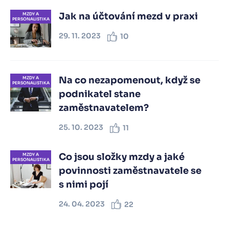
Jak na účtování mezd v praxi
MZDY A
PERSONALISTIKA
29. 11. 2023
10
Na co nezapomenout, když se
MZDY A
PERSONALISTIKA
podnikatel stane
zaměstnavatelem?
25. 10. 2023
11
Co jsou složky mzdy a jaké
MZDY A
PERSONALISTIKA
povinnosti zaměstnavatele se
s nimi pojí
24. 04. 2023
22