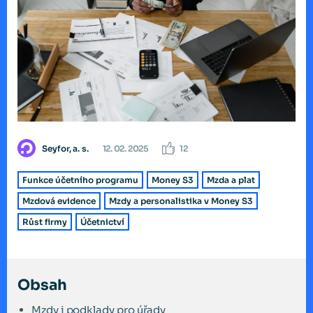
Seyfor, a. s.
12. 02. 2025
12
Funkce účetního programu
Money S3
Mzda a plat
Mzdová evidence
Mzdy a personalistika v Money S3
Růst firmy
Účetnictví
Obsah
Mzdy i podklady pro úřady