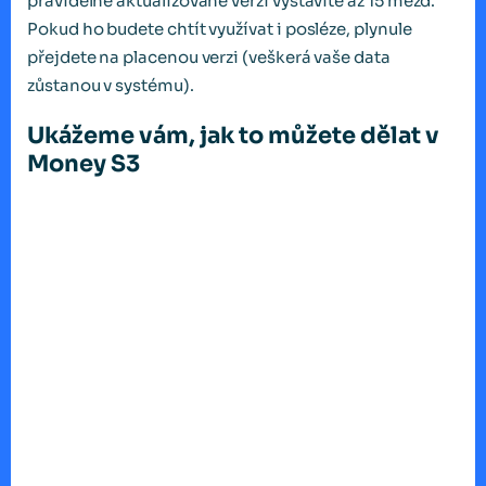
pravidelně aktualizované verzi vystavíte až 15 mezd.
Pokud ho budete chtít využívat i posléze, plynule
přejdete na placenou verzi (veškerá vaše data
zůstanou v systému).
Ukážeme vám, jak to můžete dělat v
Money S3