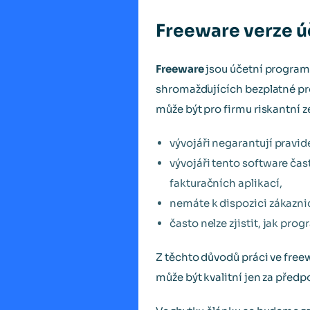
Freeware verze 
Freeware
jsou účetní programy
shromažďujících bezplatné pr
může být pro firmu riskantní 
vývojáři negarantují pravid
vývojáři tento software čas
fakturačních aplikací,
nemáte k dispozici zákazni
často nelze zjistit, jak prog
Z těchto důvodů práci ve fre
může být kvalitní jen za předp