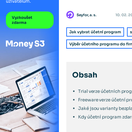
uživatelům.
Seyfor, a. s.
10. 02. 
Vyzkoušet
zdarma
Jak vybrat účetní program
s
Výběr účetního programu do fir
Obsah
Trial verze účetních pro
Freeware verze účetní p
Jaké jsou varianty bezp
Kdy účetní program zdarm