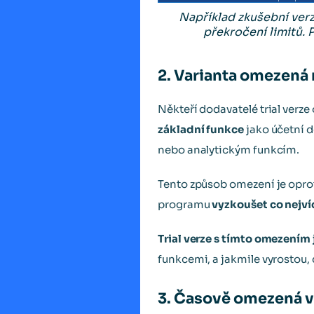
Například zkušební ver
překročení limitů.
2. Varianta omezená
Někteří dodavatelé trial verze
základní funkce
jako účetní d
nebo analytickým funkcím.
Tento způsob omezení je oprot
programu
vyzkoušet co nejví
Trial verze s tímto omezením
funkcemi, a jakmile vyrostou,
3. Časově omezená v