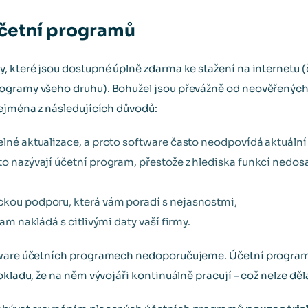
účetní programů
, které jsou dostupné úplně zdarma ke stažení na internetu 
ogramy všeho druhu). Bohužel jsou převážně od neověřených v
zejména z následujících důvodů:
elné aktualizace, a proto software často neodpovídá aktuální ú
to nazývají účetní program, přestože z hlediska funkcí nedos
ckou podporu, která vám poradí s nejasnostmi,
ram nakládá s citlivými daty vaší firmy.
eware účetních programech nedoporučujeme. Účetní program 
okladu, že na něm vývojáři kontinuálně pracují – což nelze děl