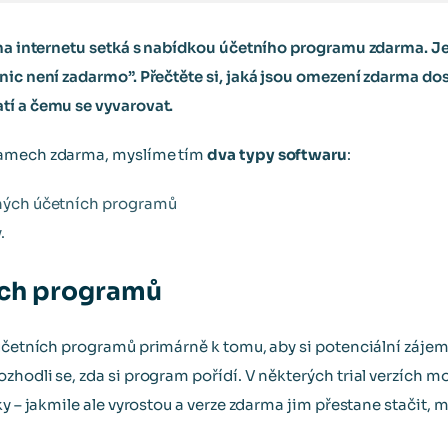
 na internetu setká s nabídkou účetního programu zdarma. J
„nic není zadarmo”. Přečtěte si, jaká jsou omezení zdarma d
tí a čemu se vyvarovat.
ramech zdarma, myslíme tím
dva typy softwaru
:
cených účetních programů
.
ních programů
četních programů primárně k tomu, aby si potenciální zájemci
zhodli se, zda si program pořídí. V některých trial verzích
ky – jakmile ale vyrostou a verze zdarma jim přestane stačit, 