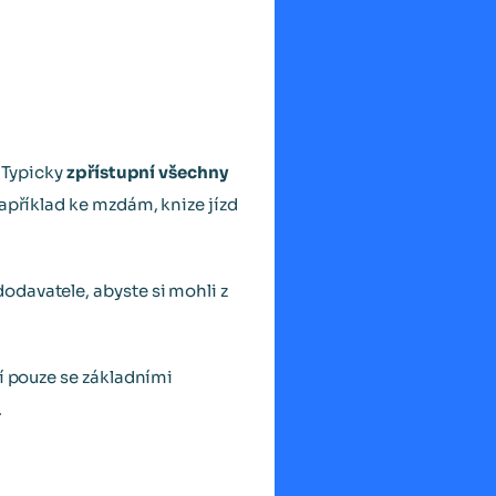
. Typicky
zpřístupní všechny
apříklad ke mzdám, knize jízd
odavatele, abyste si mohli z
čí pouze se základními
.