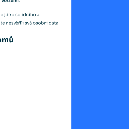
l verzemi
.
e jde o solidního a
e nesvěřili svá osobní data.
ramů