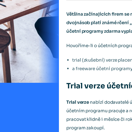
Většina začínajících firem se
dvojnásob platí známé rčení 
účetní programy zdarma vypla
Hovoříme-li o účetních prog
trial (zkušební) verze pla
a freeware účetní programy
Trial verze účet
Trial verze
nabízí dodavatelé ú
účetním programu pracuje a ro
pracovat klidně i měsíce či ro
program zakoupí.