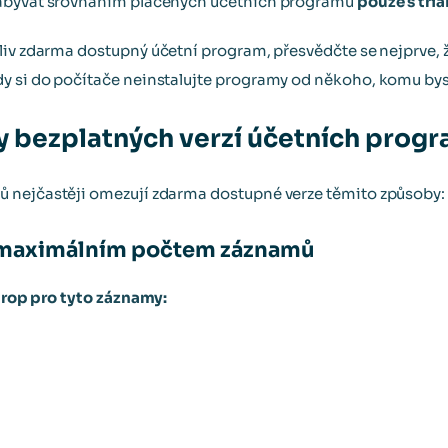
zabývat srovnáním placených účetních programů
pouze s tria
iv zdarma dostupný účetní program, přesvědčte se nejprve, ž
 si do počítače neinstalujte programy od někoho, komu byst
ty bezplatných verzí účetních prog
 nejčastěji omezují zdarma dostupné verze těmito způsoby:
á maximálním počtem záznamů
trop pro tyto záznamy: