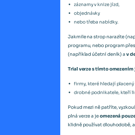
záznamy v knize jízd,
objednávky
nebo třeba nabídky.
Jakmile na strop narazíte (na
programu, nebo program přest
(například účetní deník) a
v d
Trial verze s tímto omezením
firmy, které hledají place
drobné podnikatele, kteří l
Pokud mezi ně patříte, vyzkouš
plná verze a je
omezená pouze
klidně používat dlouhodobě, al