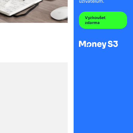
uživatelům.
Vyzkoušet
zdarma