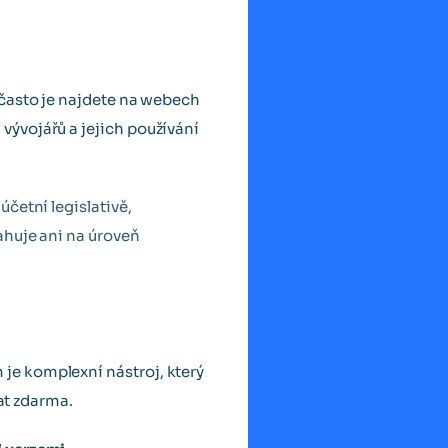
(často je najdete na webech
ývojářů a jejich používání
četní legislativě,
ahuje ani na úroveň
je komplexní nástroj, který
at zdarma.