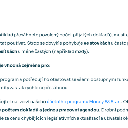
příklad přesáhnete povolený počet přijatých dokladů), musíte 
at používat. Strop se obvykle pohybuje
ve stovkách
u často
esítkách
u méně častých (například mzdy).
 je vhodná zejména pro:
ný program a potřebují ho otestovat se všemi dostupnými funk
imity zas tak rychle nepřesáhnou.
ejte trial verzi našeho
účetního programu Money S3 Start
. O
 počtem dokladů a jednou pracovní agendou
. Drobní pod
e za cenu chybějících legislativních aktualizací a uživatelsk