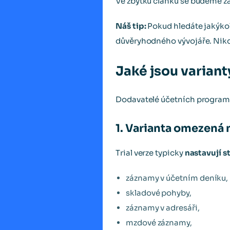
Ve zbytku článku se budeme 
Náš tip:
Pokud hledáte jakýkol
důvěryhodného vývojáře. Nikdy
Jaké jsou varian
Dodavatelé účetních programů
1. Varianta omezen
Trial verze typicky
nastavují s
záznamy v účetním deníku,
skladové pohyby,
záznamy v adresáři,
mzdové záznamy,