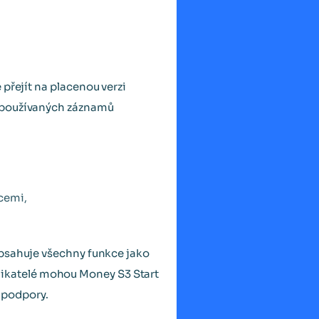
přejít na placenou verzi
 používaných záznamů
cemi,
bsahuje všechny funkce jako
nikatelé mohou Money S3 Start
é podpory.