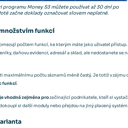
zi programu Money S3 můžete používat až 30 dní po
 Poté začne doklady označovat slovem neplatné.
 množstvím funkcí
 omezují počtem funkcí, ke kterým máte jako uživatel přístup
eníky, daňovu evidenci, adresář a sklad, ale nedostanete se n
i maximálnímu počtu záznamů méně častý. Je totiž v zájmu d
c funkcí
.
 je vhodná zejména pro
začínající podnikatele, kteří si vysta
 dokoupí si další moduly nebo přejdou na jiný placený systém
arianta