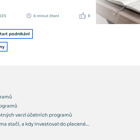
2025
8
6 minut čtení
tart podnikání
my
gramů
rogramů
latných verzí účetních programů
a stačí, a kdy investovat do placené...