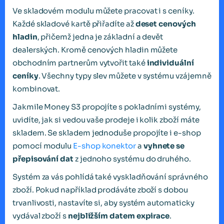
Ve skladovém modulu můžete pracovat i s ceníky.
Každé skladové kartě přiřadíte až
deset cenových
hladin
, přičemž jedna je základní a devět
dealerských. Kromě cenových hladin můžete
obchodním partnerům vytvořit také
individuální
ceníky
. Všechny typy slev můžete v systému vzájemně
kombinovat.
Jakmile Money S3 propojíte s pokladními systémy,
uvidíte, jak si vedou vaše prodeje i kolik zboží máte
skladem. Se skladem jednoduše propojíte i e-shop
pomocí modulu
E-shop konektor
a
vyhnete se
přepisování dat
z jednoho systému do druhého.
Systém za vás pohlídá také vyskladňování správného
zboží. Pokud například prodáváte zboží s dobou
trvanlivosti, nastavíte si, aby systém automaticky
vydával zboží s
nejbližším datem expirace
.