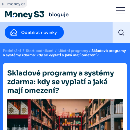
money.cz
bloguje
Odebírat novinky
Podnikání
/
Start podnikání
/
Účetní programy
/
Skladové programy
a systémy zdarma: kdy se vyplatí a jaká mají omezení?
Skladové programy a systémy
zdarma: kdy se vyplatí a jaká
mají omezení?