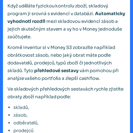
Když uděláte fyzickou kontrolu zboží, skladový
program ji srovná s evidencí v databázi.
Automaticky
vyhodnotí rozdíl
mezi skladovou evidencí zásob a
jejich skutečným stavem a vy ho v Money jednoduše
zaúčtujete.
Kromě inventur si v Money S3 zobrazíte například
obrátkovost zásob, nebo jaký obrat máte podle
dodavatelů, prodejců, typů zboží či jednotlivých
skladů. Tyto
přehledové sestavy
vám pomohou při
analýze vašeho portfolia a zlepší cashflow.
Ve skladových přehledových sestavách rychle zjistíte
obraty zboží například podle:
skladů,
zásob,
odběratelů,
prodejců