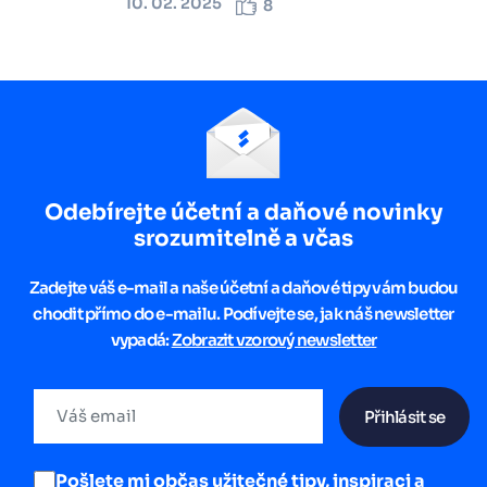
10. 02. 2025
8
Odebírejte účetní a daňové novinky
srozumitelně a včas
Zadejte váš e-mail a naše účetní a daňové tipy vám budou
chodit přímo do e-mailu. Podívejte se, jak náš newsletter
vypadá:
Zobrazit vzorový newsletter
Přihlásit se
Pošlete mi občas užitečné tipy, inspiraci a