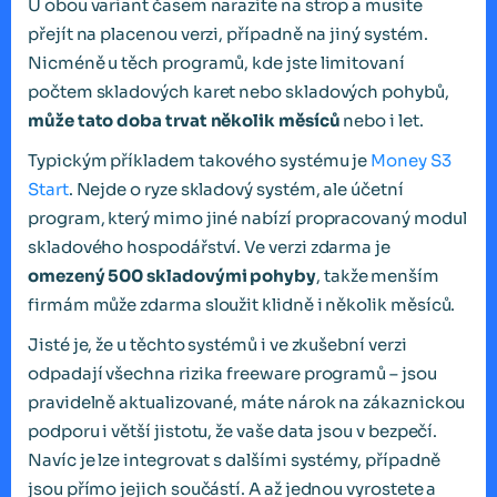
U obou variant časem narazíte na strop a musíte
přejít na placenou verzi, případně na jiný systém.
Nicméně u těch programů, kde jste limitovaní
počtem skladových karet nebo skladových pohybů,
může tato doba trvat několik měsíců
nebo i let.
Typickým příkladem takového systému je
Money S3
Start
. Nejde o ryze skladový systém, ale účetní
program, který mimo jiné nabízí propracovaný modul
skladového hospodářství. Ve verzi zdarma je
omezený 500 skladovými pohyby
, takže menším
firmám může zdarma sloužit klidně i několik měsíců.
Jisté je, že u těchto systémů i ve zkušební verzi
odpadají všechna rizika freeware programů – jsou
pravidelně aktualizované, máte nárok na zákaznickou
podporu i větší jistotu, že vaše data jsou v bezpečí.
Navíc je lze integrovat s dalšími systémy, případně
jsou přímo jejich součástí. A až jednou vyrostete a