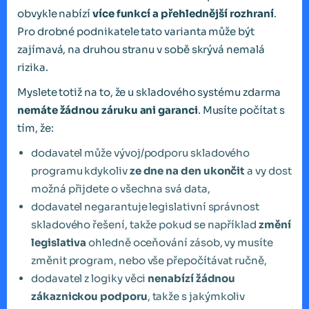
obvykle nabízí
více funkcí a přehlednější rozhraní
.
Pro drobné podnikatele tato varianta může být
zajímavá, na druhou stranu v sobě skrývá nemalá
rizika.
Myslete totiž na to, že u skladového systému zdarma
nemáte žádnou záruku ani garanci
. Musíte počítat s
tím, že:
dodavatel může vývoj/podporu skladového
programu kdykoliv
ze dne na den ukončit
a vy dost
možná přijdete o všechna svá data,
dodavatel negarantuje legislativní správnost
skladového řešení, takže pokud se například
změní
legislativa
ohledně oceňování zásob, vy musíte
změnit program, nebo vše přepočítávat ručně,
dodavatel z logiky věci
nenabízí žádnou
zákaznickou podporu
, takže s jakýmkoliv