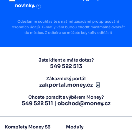
novinky.
i
Odesláním souhlasíte s našimi zásadami pro zpracování
osobních údajů. E-maily vám budou chodit maximálně dvakrát
do měsíce. Z odběru se můžete kdykoliv odhlásit
Jste klient a máte dotaz?
549 522 513
Zákaznický portál
zakportal.money.cz
Chcete poradit s výběrem Money?
549 522 511
|
obchod@money.cz
Komplety Money S3
Moduly