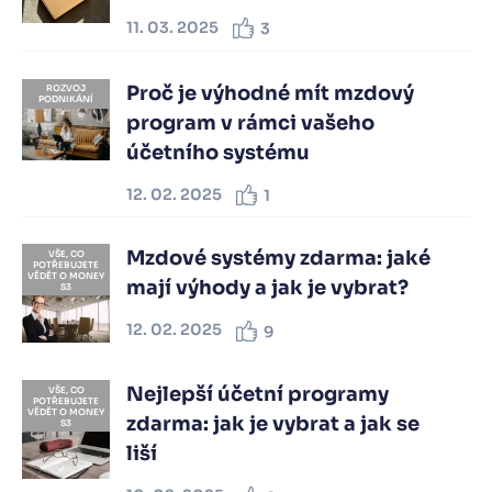
11. 03. 2025
3
Proč je výhodné mít mzdový
ROZVOJ
PODNIKÁNÍ
program v rámci vašeho
účetního systému
12. 02. 2025
1
Mzdové systémy zdarma: jaké
VŠE, CO
POTŘEBUJETE
VĚDĚT O MONEY
mají výhody a jak je vybrat?
S3
12. 02. 2025
9
Nejlepší účetní programy
VŠE, CO
POTŘEBUJETE
VĚDĚT O MONEY
zdarma: jak je vybrat a jak se
S3
liší