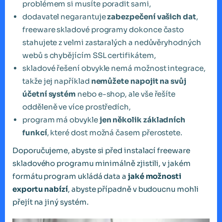
problémem si musíte poradit sami,
dodavatel negarantuje
zabezpečení vašich dat
,
freeware skladové programy dokonce často
stahujete z velmi zastaralých a nedůvěryhodných
webů s chybějícím SSL certifikátem,
skladové řešení obvykle nemá možnost integrace,
takže jej například
nemůžete napojit na svůj
účetní systém
nebo e-shop, ale vše řešíte
odděleně ve více prostředích,
program má obvykle
jen několik základních
funkcí
, které dost možná časem přerostete.
Doporučujeme, abyste si před instalací freeware
skladového programu minimálně zjistili, v jakém
formátu program ukládá data a
jaké možnosti
exportu nabízí
, abyste případně v budoucnu mohli
přejít na jiný systém.