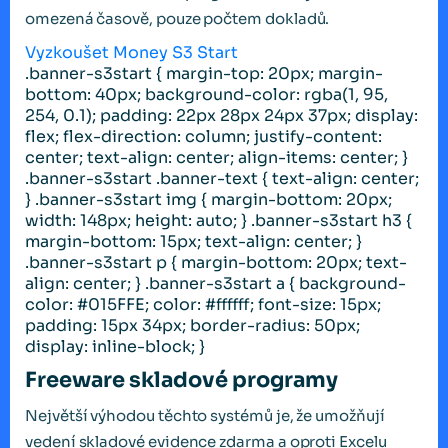
omezená časově, pouze počtem dokladů.
Vyzkoušet Money S3 Start
.banner-s3start { margin-top: 20px; margin-
bottom: 40px; background-color: rgba(1, 95,
254, 0.1); padding: 22px 28px 24px 37px; display:
flex; flex-direction: column; justify-content:
center; text-align: center; align-items: center; }
.banner-s3start .banner-text { text-align: center;
} .banner-s3start img { margin-bottom: 20px;
width: 148px; height: auto; } .banner-s3start h3 {
margin-bottom: 15px; text-align: center; }
.banner-s3start p { margin-bottom: 20px; text-
align: center; } .banner-s3start a { background-
color: #015FFE; color: #ffffff; font-size: 15px;
padding: 15px 34px; border-radius: 50px;
display: inline-block; }
Freeware skladové programy
Největší výhodou těchto systémů je, že umožňují
vedení skladové evidence zdarma a oproti Excelu