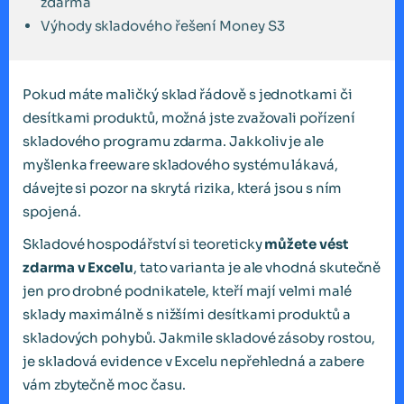
zdarma
Výhody skladového řešení Money S3
Pokud máte maličký sklad řádově s jednotkami či
desítkami produktů, možná jste zvažovali pořízení
skladového programu zdarma. Jakkoliv je ale
myšlenka freeware skladového systému lákavá,
dávejte si pozor na skrytá rizika, která jsou s ním
spojená.
Skladové hospodářství si teoreticky
můžete vést
zdarma v Excelu
, tato varianta je ale vhodná skutečně
jen pro drobné podnikatele, kteří mají velmi malé
sklady maximálně s nižšími desítkami produktů a
skladových pohybů. Jakmile skladové zásoby rostou,
je skladová evidence v Excelu nepřehledná a zabere
vám zbytečně moc času.