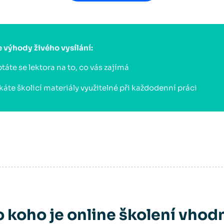
e výhody živého vysílání:
táte se lektora na to, co vás zajímá
káte školicí materiály využitelné při každodenní práci
o koho je online školení vhod