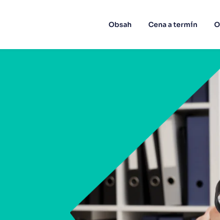
Obsah
Cena a termín
O