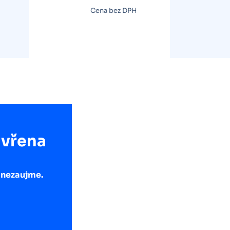
Cena bez DPH
avřena
h nezaujme.