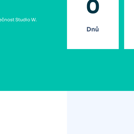
0
lečnost Studio W.
Dnů