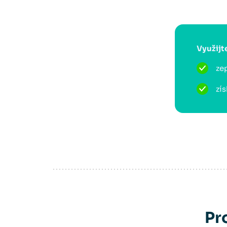
Využijt
zep
zís
Pr