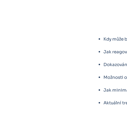
Kdy může bý
Jak reagov
Dokazování
Možnosti o
Jak minima
Aktuální tr