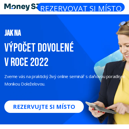
REZERVOVAT SI MÍSTO
JAK NA
VÝPOČET DOVOLENÉ
V ROCE 2022
Zveme vás na praktický živý online seminář s daňovou
poradkyní
Monikou Doleželovou.
REZERVUJTE SI MÍSTO