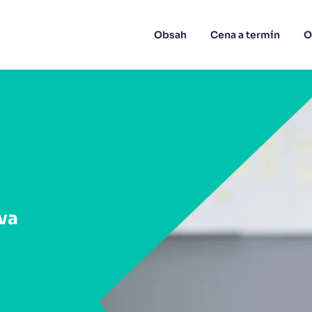
Obsah
Cena a termín
O
va