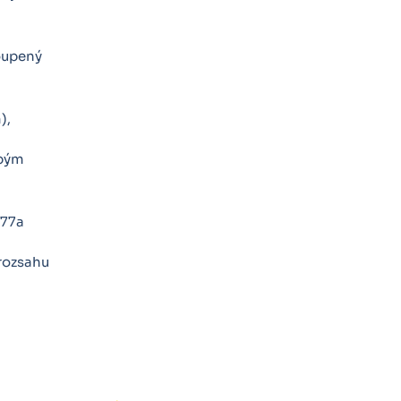
oupený
),
obým
 77a
rozsahu