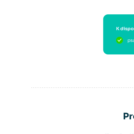
K dispo
ps
Pr