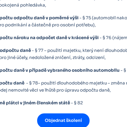
pokojená pohledávka,
počtu odpočtu daně v poměrné výši
- § 75 (automobil nak
ro podnikání a částečně pro osobní potřebu),
očtu nároku na odpočet daně v krácené výši
- § 76 (nájem
 odpočtu daně
- § 77 – použití majetku, který není dlouhod
o jiné účely, nedoložené zničení, ztráty, odcizení,
dpočtu daně v případě vybraného osobního automobilu
- §
počtu daně
- § 78– použití dlouhodobého majetku – změna 
odej nemovité věci ve lhůtě pro úpravu odpočtu daně,
ně plátci v jiném členském státě
- § 82
Objednat školení