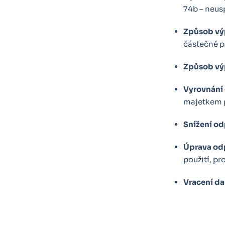
74b – neus
Způsob vý
částečně p
Způsob výp
Vyrovnání
majetkem pr
Snížení o
Úprava od
použití, pr
Vracení da