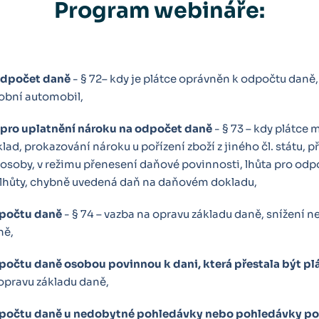
Program webináře:
odpočet daně
- § 72– kdy je plátce oprávněn k odpočtu daně,
obní automobil,
pro uplatnění nároku na odpočet daně
- § 73 – kdy plátce 
ad, prokazování nároku u pořízení zboží z jiného čl. státu, př
osoby, v režimu přenesení daňové povinnosti, lhůta pro odp
lhůty, chybně uvedená daň na daňovém dokladu,
počtu daně
- § 74 – vazba na opravu základu daně, snížení n
ně,
očtu daně osobou povinnou k dani, která přestala být p
 opravu základu daně,
počtu daně u nedobytné pohledávky nebo pohledávky po 