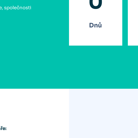
0
, společnosti
Dnů
ře: