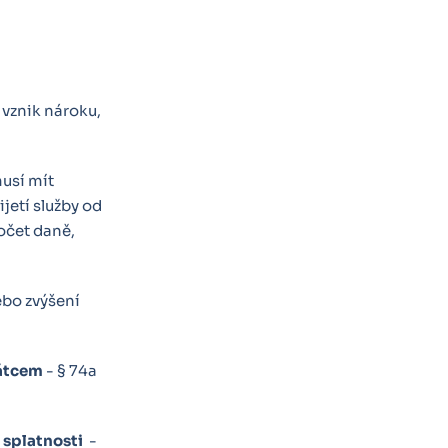
 vznik nároku,
musí mít
ijetí služby od
očet daně,
ebo zvýšení
látcem
- § 74a
splatnosti
-