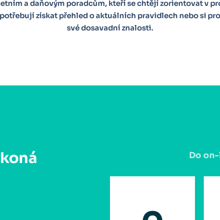
etním a daňovým poradcům, kteří se chtějí zorientovat v 
 potřebují získat přehled o aktuálních pravidlech nebo si pr
své dosavadní znalosti.
 koná
Do on-l