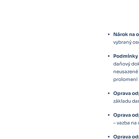
Nárok na 
vybraný os
Podmínky 
daňový dokl
neusazené 
prolomení 
Oprava od
základu da
Oprava odp
– vazba na
Oprava od