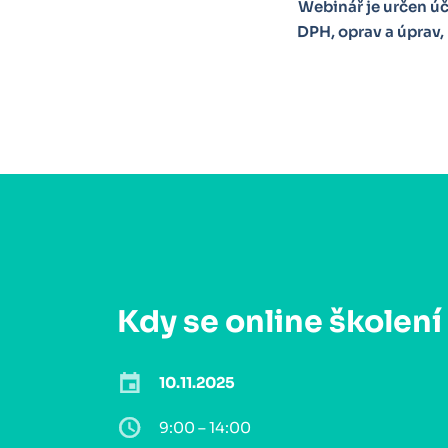
Webinář je určen úč
DPH, oprav a úprav,
Kdy se online školení
10.11.2025
9:00 – 14:00