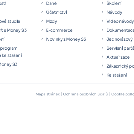
osti
Daně
Školení
Účetnictví
Návody
ové studie
Mzdy
Video návod
čít s Money S3
E-commerce
Dokumentac
ení
Novinky z Money S3
Jednorázový 
 program
Servisní parť
 ke stažení
Aktualizace
Money S3
Zákaznický po
Ke stažení
Mapa stránek
Ochrana osobních údajů
Cookie poli
for