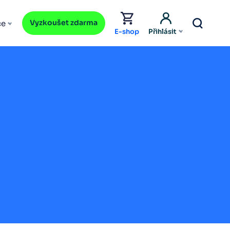
Vyzkoušet zdarma
ce
E-shop
Přihlásit