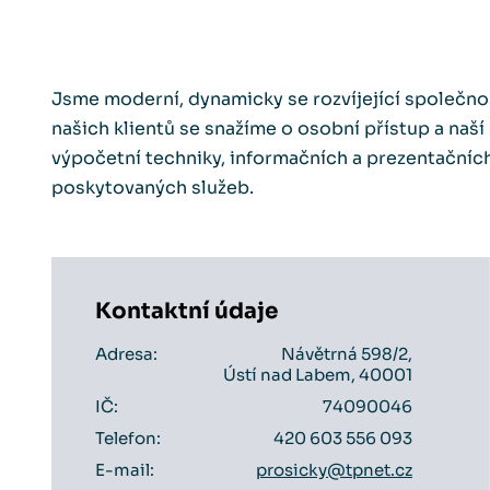
Jsme moderní, dynamicky se rozvíjející společnos
našich klientů se snažíme o osobní přístup a naší 
výpočetní techniky, informačních a prezentačních
poskytovaných služeb.
Kontaktní údaje
Adresa:
Návětrná 598/2,
Ústí nad Labem, 40001
IČ:
74090046
Telefon:
420 603 556 093
E-mail:
prosicky@tpnet.cz