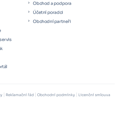
Obchod a podpora
Účetní poradci
y
Obchodní partneři
e
servis
ák
rtál
cy
Reklamační řád
Obchodní podmínky
Licenční smlouva
Volné pozice
Na web Seyfor