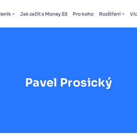
Ceník
Jak začít s Money S3
Pro koho
Rozšíření
Ví
Pavel Prosický