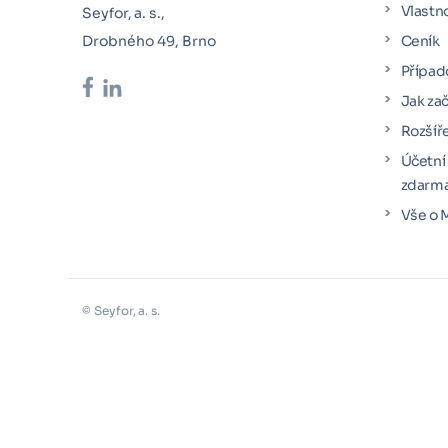
Vlastn
Seyfor, a. s.,
Drobného 49, Brno
Ceník
Případ
Jak za
Rozšíř
Účetní
zdarma
Vše o 
© Seyfor, a. s.
Účetní program Money S3 vám přináší Sey