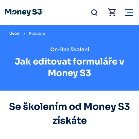
Úvod
Podpora
On-line školení
Jak editovat formuláře v
Money S3
Se školením od Money S3
získáte