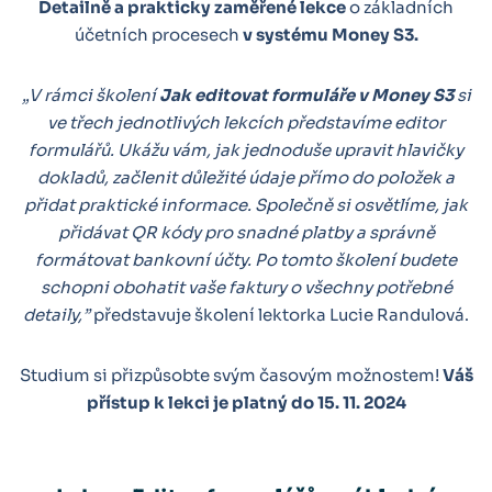
Detailně a prakticky zaměřené lekce
o základních
účetních procesech
v systému Money S3.
„V rámci školení
Jak editovat formuláře v Money S3
si
ve třech jednotlivých lekcích představíme editor
formulářů. Ukážu vám, jak jednoduše upravit hlavičky
dokladů, začlenit důležité údaje přímo do položek a
přidat praktické informace. Společně si osvětlíme, jak
přidávat QR kódy pro snadné platby a správně
formátovat bankovní účty. Po tomto školení budete
schopni obohatit vaše faktury o všechny potřebné
detaily,”
představuje školení lektorka Lucie Randulová.
Studium si přizpůsobte svým časovým možnostem!
Váš
přístup k lekci je platný do 15. 11. 2024