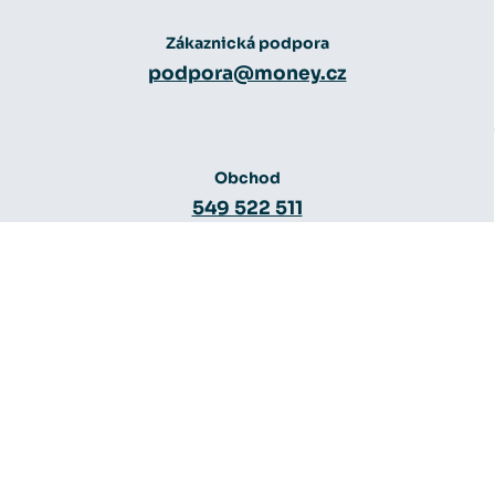
Zákaznická podpora
podpora@money.cz
Obchod
549 522 511
Obchod
obchod@money.cz