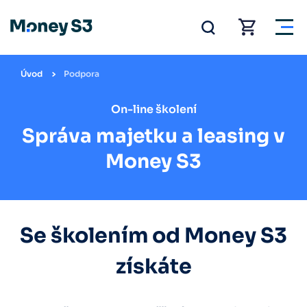
Úvod
Podpora
On-line školení
Správa majetku a leasing v
Money S3
Se školením od Money S3
získáte