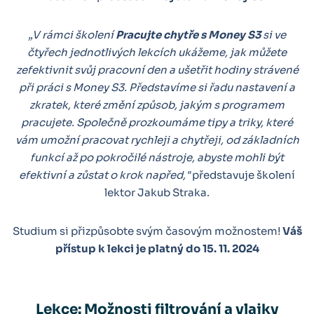
„V rámci školení
Pracujte chytře s Money S3
si ve
čtyřech jednotlivých lekcích ukážeme, jak můžete
zefektivnit svůj pracovní den a ušetřit hodiny strávené
při práci s Money S3. Představíme si řadu nastavení a
zkratek, které změní způsob, jakým s programem
pracujete. Společně prozkoumáme tipy a triky, které
vám umožní pracovat rychleji a chytřeji, od základních
funkcí až po pokročilé nástroje, abyste mohli být
efektivní a zůstat o krok napřed,"
představuje školení
lektor Jakub Straka.
Studium si přizpůsobte svým časovým možnostem!
Váš
přístup k lekci je platný do 15. 11. 2024
Lekce: Možnosti filtrování a vlajky