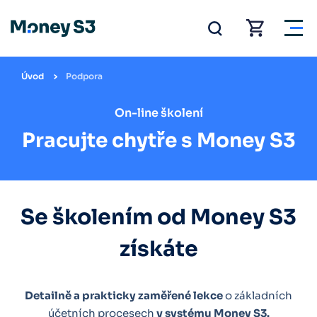
Úvod
Podpora
On-line školení
Pracujte chytře s Money S3
Se školením od Money S3
získáte
Detailně a prakticky zaměřené lekce
o základních
účetních procesech
v systému Money S3.