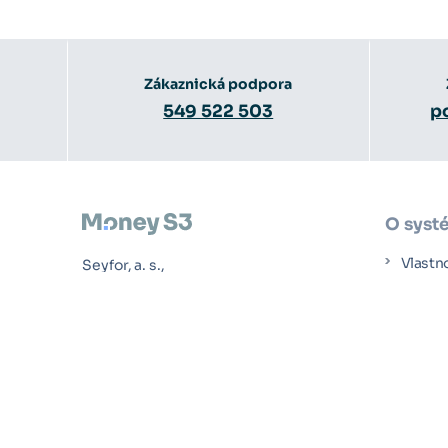
Zákaznická podpora
549 522 503
p
O syst
Vlastn
Seyfor, a. s.,
Drobného 49, Brno
Ceník
Případ
Jak za
Rozšíř
Účetní
zdarma