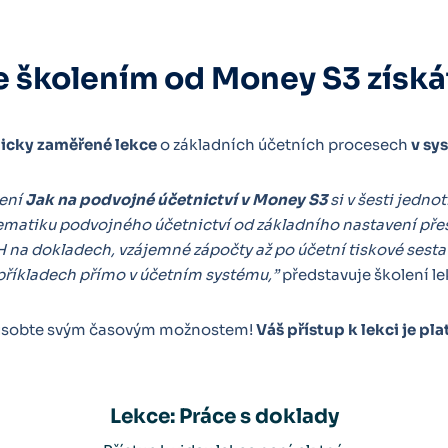
e školením od Money S3 získá
ticky zaměřené lekce
o základních účetních procesech
v sy
ení
Jak na podvojné účetnictví v Money S3
si v šesti jedno
matiku podvojného účetnictví od základního nastavení přes 
H na dokladech, vzájemné zápočty až po účetní tiskové sesta
příkladech přímo v účetním systému,”
představuje školení l
působte svým časovým možnostem!
Váš přístup k lekci je pla
Lekce: Práce s doklady