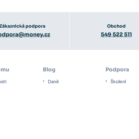
Zákaznická podpora
Obchod
odpora@money.cz
549 522 511
ému
Blog
Podpora
osti
Daně
Školení
Účetnictví
Návody
ové studie
Mzdy
Video návod
čít s Money S3
E-commerce
Dokumentac
ení
Novinky z Money S3
Jednorázový 
 program
Servisní parť
 ke stažení
Aktualizace