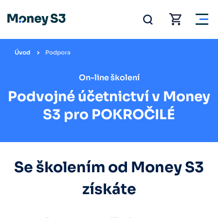
Úvod
Podpora
On-line školení
Podvojné účetnictví v Money
S3 pro POKROČILÉ
Se školením od Money S3
získáte