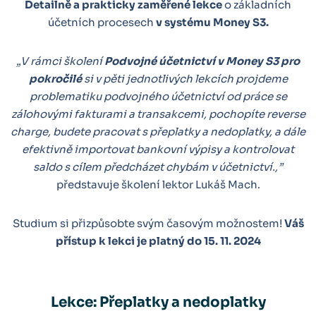
Detailně a prakticky zaměřené lekce
o základních
účetních procesech
v systému Money S3.
„V rámci školení
Podvojné účetnictví v Money S3 pro
pokročilé
si v pěti jednotlivých lekcích projdeme
problematiku podvojného účetnictví od práce se
zálohovými fakturami a transakcemi, pochopíte reverse
charge, budete pracovat s přeplatky a nedoplatky, a dále
efektivně importovat bankovní výpisy a kontrolovat
saldo s cílem předcházet chybám v účetnictví.,”
představuje školení lektor Lukáš Mach.
Studium si přizpůsobte svým časovým možnostem!
Váš
přístup k lekci je platný do 15. 11. 2024
Lekce: Přeplatky a nedoplatky