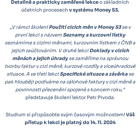
Detailně a prakticky zaměřené lekce
o základních
účetních procesech
v systému Money S3.
„V rámci školení
Použití cizích měn v Money S3
se v
první lekci s názvem
Seznamy a kurzovní lístky
seznámíme s cizími měnami, kurzovním lístkem z ČNB a
jejich zaúčtováním. V druhé lekci
Doklady v cizích
měnách a jejich úhrady
se zaměříme na správnou
tvorbu faktur v cizí měně, kurzové rozdíly a víceúhradové
situace. A ve třetí lekci
Specifické situace a závěrka
se
pak hlouběji podíváme na zálohové faktury v cizí měně a
povinnosti přecenění spojené s koncem roku,”
představuje školení lektor Petr Pivoda.
Studium si přizpůsobte svým časovým možnostem!
Váš
přístup k lekci je platný do 14. 11. 2024