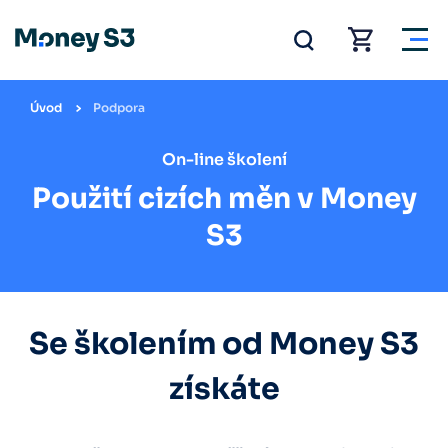
Úvod
Podpora
On-line školení
Použití cizích měn v Money
S3
Se školením od Money S3
získáte