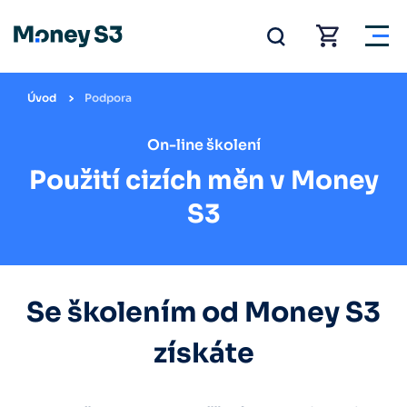
Úvod
Podpora
On-line školení
Použití cizích měn v Money
S3
Se školením od Money S3
získáte