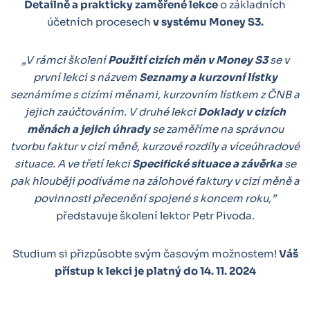
Detailně a prakticky zaměřené lekce
o základních
účetních procesech
v systému Money S3.
„V rámci školení
Použití cizích měn v Money S3
se v
první lekci s názvem
Seznamy a kurzovní lístky
seznámíme s cizími měnami, kurzovním lístkem z ČNB a
jejich zaúčtováním. V druhé lekci
Doklady v cizích
měnách a jejich úhrady
se zaměříme na správnou
tvorbu faktur v cizí měně, kurzové rozdíly a víceúhradové
situace. A ve třetí lekci
Specifické situace a závěrka
se
pak hlouběji podíváme na zálohové faktury v cizí měně a
povinnosti přecenění spojené s koncem roku,”
představuje školení lektor Petr Pivoda.
Studium si přizpůsobte svým časovým možnostem!
Váš
přístup k lekci je platný do 14. 11. 2024