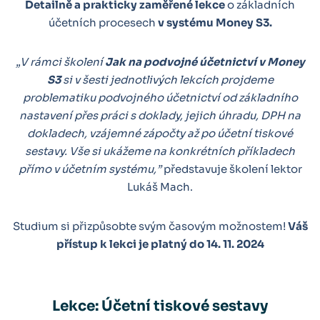
Detailně a prakticky zaměřené lekce
o základních
účetních procesech
v systému Money S3.
„V rámci školení
Jak na podvojné účetnictví v Money
S3
si v šesti jednotlivých lekcích projdeme
problematiku podvojného účetnictví od základního
nastavení přes práci s doklady, jejich úhradu, DPH na
dokladech, vzájemné zápočty až po účetní tiskové
sestavy. Vše si ukážeme na konkrétních příkladech
přímo v účetním systému,”
představuje školení lektor
Lukáš Mach.
Studium si přizpůsobte svým časovým možnostem!
Váš
přístup k lekci je platný do 14. 11. 2024
Lekce: Účetní tiskové sestavy