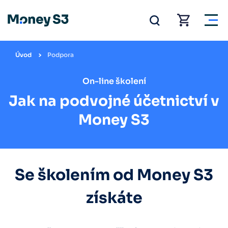
Úvod
Podpora
On-line školení
Jak na podvojné účetnictví v
Money S3
Se školením od Money S3
získáte