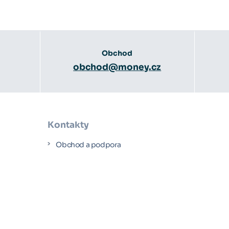
Obchod
obchod@money.cz
Kontakty
Obchod a podpora
Účetní poradci
y
Obchodní partneři
e
servis
ák