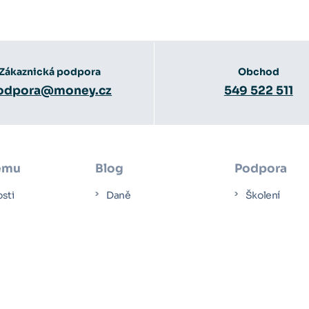
Zákaznická podpora
Obchod
odpora@money.cz
549 522 511
ému
Blog
Podpora
osti
Daně
Školení
Účetnictví
Návody
ové studie
Mzdy
Video návod
čít s Money S3
E-commerce
Dokumentac
ení
Novinky z Money S3
Jednorázový 
 program
Servisní parť