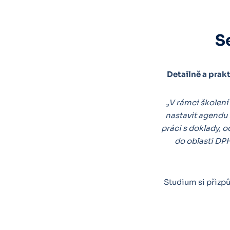
S
Detailně a prak
„V rámci školení
nastavit agendu 
práci s doklady, 
do oblasti DPH
Studium si přiz