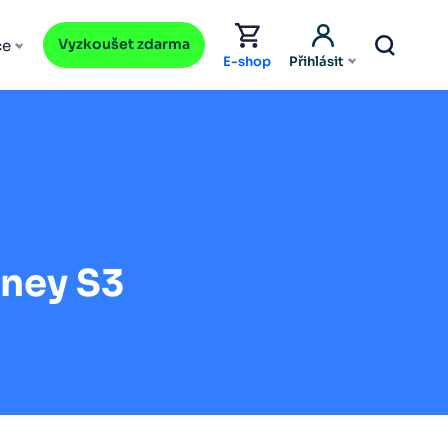
Vyzkoušet zdarma
ce
E-shop
Přihlásit
oney S3