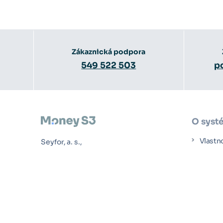
Zákaznická podpora
549 522 503
p
O syst
Vlastn
Seyfor, a. s.,
Drobného 49, Brno
Ceník
Případ
Jak za
Rozšíř
Účetní