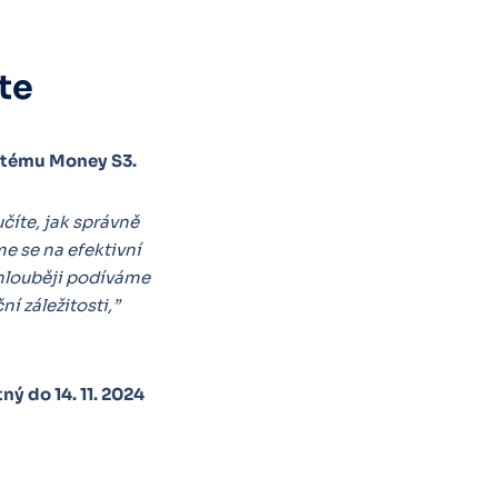
te
stému Money S3.
učíte, jak správně
e se na efektivní
 hlouběji podíváme
í záležitosti,”
tný do 14. 11. 2024