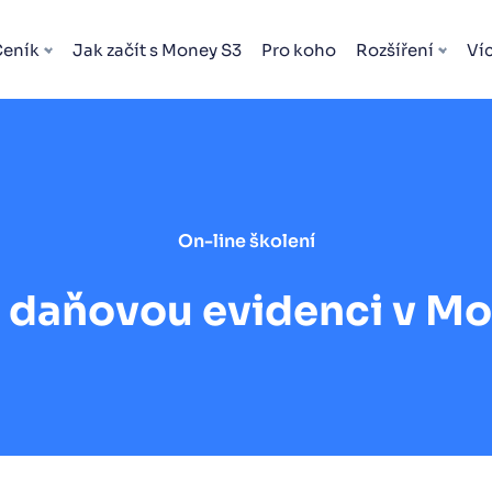
Ceník
Jak začít s Money S3
Pro koho
Rozšíření
Ví
On-line školení
 daňovou evidenci v M