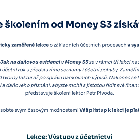
e školením od Money S3 získá
ticky zaměřené lekce
o základních účetních procesech
v sy
Jak na daňovou evidenci v Money S3
se v rámci tří lekcí na
i účetní rok a představíme seznamy i účetní pohyby. Zaměřím
od tvorby faktur až po správu bankovních výpisů. Nakonec se
 a daňového přiznání, abyste mohli s jistotou řídit své finančn
představuje školení lektor Petr Pivoda.
působte svým časovým možnostem!
Váš přístup k lekci je pla
Lekce: Výstupy z účetnictví