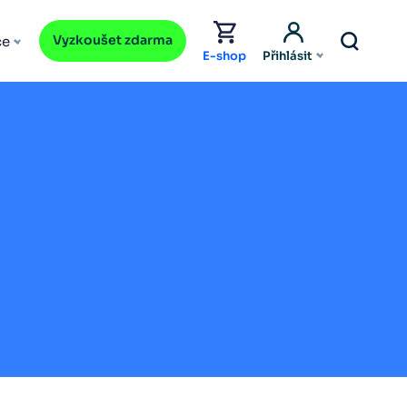
Vyzkoušet zdarma
ce
E-shop
Přihlásit