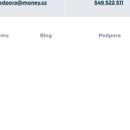
odpora@money.cz
549 522 511
ému
Blog
Podpora
osti
Daně
Školení
Účetnictví
Návody
ové studie
Mzdy
Video návod
čít s Money S3
E-commerce
Dokumentac
ení
Novinky z Money S3
Jednorázový 
 program
Servisní parť
 ke stažení
Aktualizace
Money S3
Zákaznický po
Ke stažení