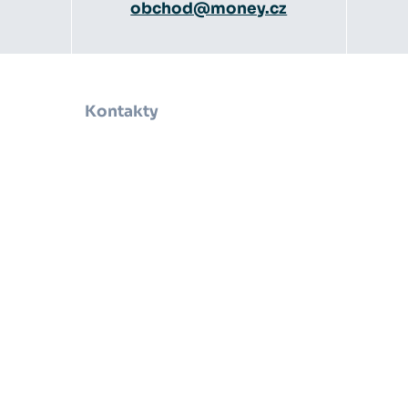
obchod@money.cz
Kontakty
Obchod a podpora
Účetní poradci
y
Obchodní partneři
e
servis
ák
rtál