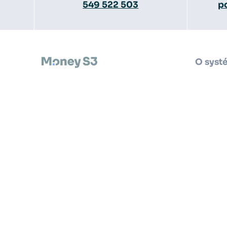
549 522 503
p
O syst
Vlastn
Seyfor, a. s.,
Drobného 49, Brno
Ceník
Případ
Jak za
Rozšíř
Účetní
zdarma
Vše o 