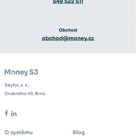
549 522 511
Obchod
obchod@money.cz
Seyfor, a. s.,
Drobného 49, Brno
O systému
Blog