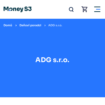
Domů
Daňoví poradci
ADG s.r.o.
ADG s.r.o.