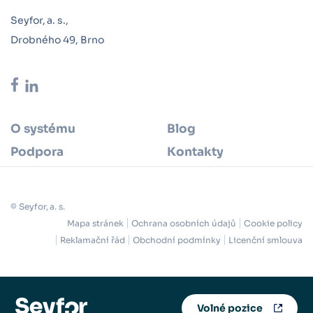
Seyfor, a. s.,
Drobného 49, Brno
O systému
Blog
Podpora
Kontakty
© Seyfor, a. s.
Mapa stránek
Ochrana osobních údajů
Cookie policy
Reklamační řád
Obchodní podmínky
Licenční smlouva
Volné pozice