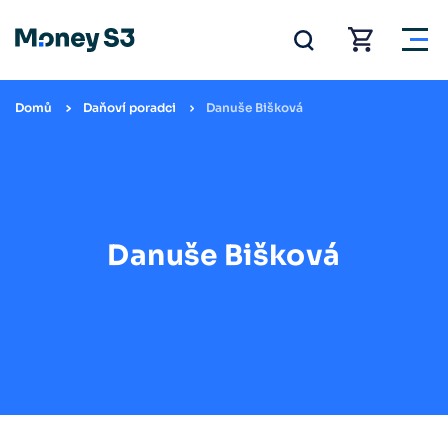
Domů
Daňoví poradci
Danuše Bišková
Danuše Bišková