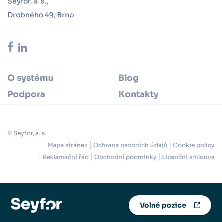
Seyfor, a. s.,
Drobného 49, Brno
O systému
Blog
Podpora
Kontakty
© Seyfor, a. s.
Mapa stránek
Ochrana osobních údajů
Cookie policy
Reklamační řád
Obchodní podmínky
Licenční smlouva
Volné pozice