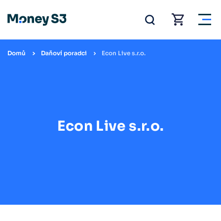
Domů
Daňoví poradci
Econ Live s.r.o.
Econ Live s.r.o.