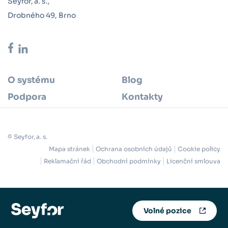
Seyfor, a. s.,
Drobného 49, Brno
O systému
Blog
Podpora
Kontakty
© Seyfor, a. s.
Mapa stránek
Ochrana osobních údajů
Cookie policy
Reklamační řád
Obchodní podmínky
Licenční smlouva
Volné pozice