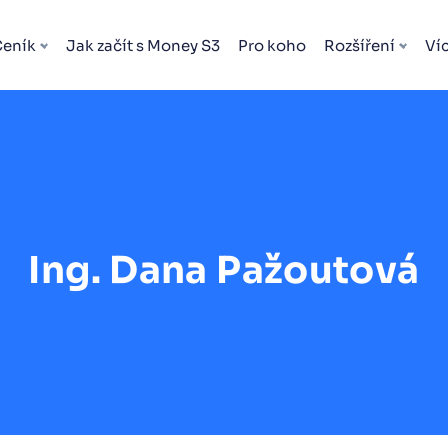
Ceník
Jak začít s Money S3
Pro koho
Rozšíření
Ví
Ing. Dana Pažoutová