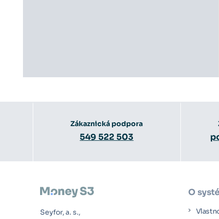
Zákaznická podpora
549 522 503
p
O syst
Vlastn
Seyfor, a. s.,