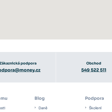
Zákaznická podpora
Obchod
odpora@money.cz
549 522 511
ému
Blog
Podpora
osti
Daně
Školení