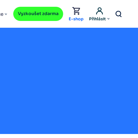
Vyzkoušet zdarma
ce
E-shop
Přihlásit