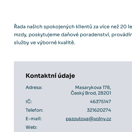
Řada našich spokojených klientů za více než 20 l
mzdy, poskytujeme daňové poradenství, provádím
služby ve výborné kvalitě.
Kontaktní údaje
Adresa:
Masarykova 178,
Český Brod, 28201
IČ:
46375147
Telefon:
321620274
E-mail:
pazoutova@volny.cz
Web: