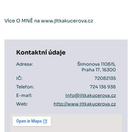
Více O MNĚ na www.jitkakucerova.cz
Kontaktní údaje
Adresa:
Šimonova 1108/5,
Praha 17, 16300
IČ:
72082135
Telefon:
724 136 938
E-mail:
info@jitkakucerova.cz
Web:
http://www.jitkakucerova.cz