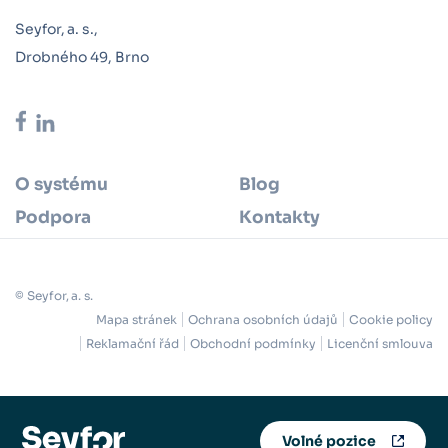
Seyfor, a. s.,
Drobného 49, Brno
O systému
Blog
Podpora
Kontakty
© Seyfor, a. s.
Mapa stránek
Ochrana osobních údajů
Cookie policy
Reklamační řád
Obchodní podmínky
Licenční smlouva
Volné pozice