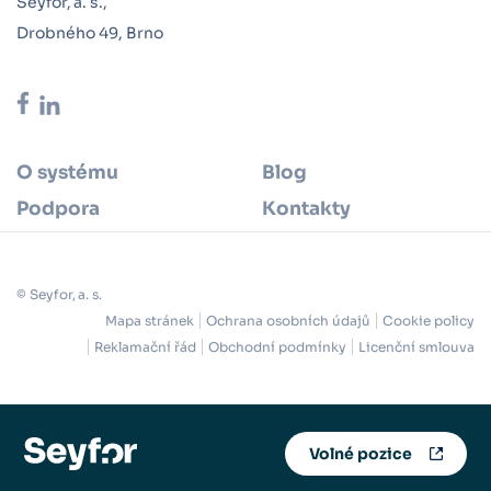
Seyfor, a. s.,
Drobného 49, Brno
O systému
Blog
Podpora
Kontakty
© Seyfor, a. s.
Mapa stránek
Ochrana osobních údajů
Cookie policy
Reklamační řád
Obchodní podmínky
Licenční smlouva
Volné pozice