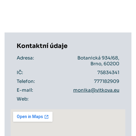
Kontaktní údaje
Adresa:
Botanická 934/68,
Brno, 60200
IČ:
75834341
Telefon:
777182909
E-mail:
monika@vitkova.eu
Web: