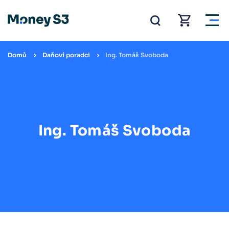
Domů
Daňoví poradci
Ing. Tomáš Svoboda
Ing. Tomáš Svoboda