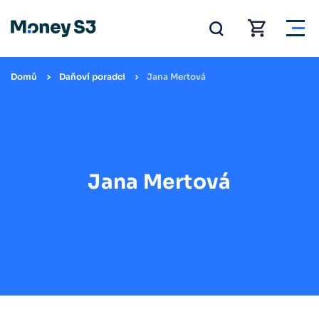
Domů
Daňoví poradci
Jana Mertová
Jana Mertová