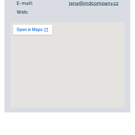
E-mail:
jana@mdcompany.cz
Web: