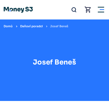
Domů
Daňoví poradci
Josef Beneš
Josef Beneš