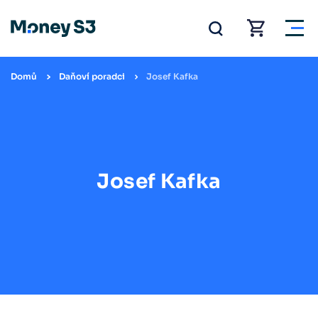
Domů
Daňoví poradci
Josef Kafka
Josef Kafka