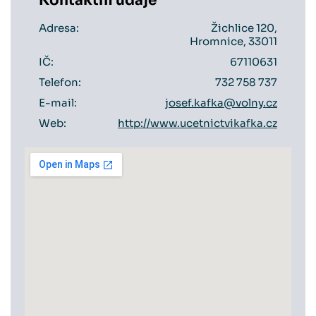
Kontaktní údaje
Adresa:
Žichlice 120,
Hromnice, 33011
IČ:
67110631
Telefon:
732 758 737
E-mail:
josef.kafka@volny.cz
Web:
http://www.ucetnictvikafka.cz