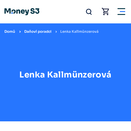
Domů
Daňoví poradci
Lenka Kallmünzerová
Lenka Kallmünzerová