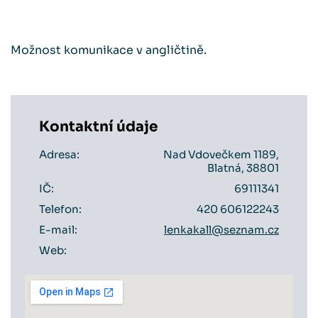
Možnost komunikace v angličtině.
Kontaktní údaje
Adresa:
Nad Vdovečkem 1189,
Blatná, 38801
IČ:
69111341
Telefon:
420 606122243
E-mail:
lenkakall@seznam.cz
Web: