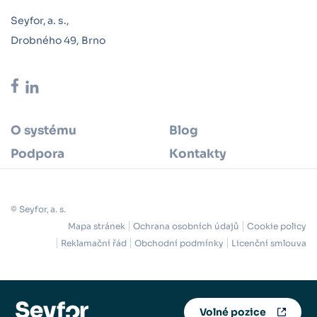
Seyfor, a. s.,
Drobného 49, Brno
O systému
Blog
Podpora
Kontakty
© Seyfor, a. s.
Mapa stránek
Ochrana osobních údajů
Cookie policy
Reklamační řád
Obchodní podmínky
Licenční smlouva
Volné pozice