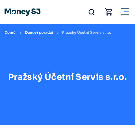
Domů
Daňoví poradci
Pražský Účetní Servis s.r.o.
Pražský Účetní Servis s.r.o.