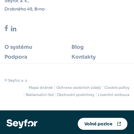
Seyfor, a. s.,
Drobného 49, Brno
O systému
Blog
Podpora
Kontakty
© Seyfor, a. s.
Mapa stránek
Ochrana osobních údajů
Cookie policy
Reklamační řád
Obchodní podmínky
Licenční smlouva
Volné pozice