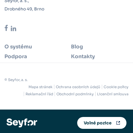
Seyfor, a. s.,
Drobného 49, Brno
O systému
Blog
Podpora
Kontakty
© Seyfor, a. s.
Mapa stránek
Ochrana osobních údajů
Cookie policy
Reklamační řád
Obchodní podmínky
Licenční smlouva
Volné pozice