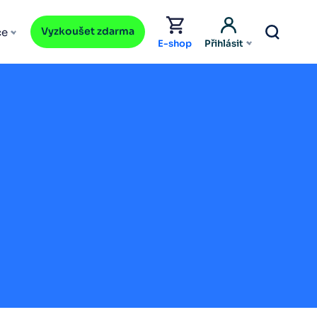
Vyzkoušet zdarma
ce
E-shop
Přihlásit