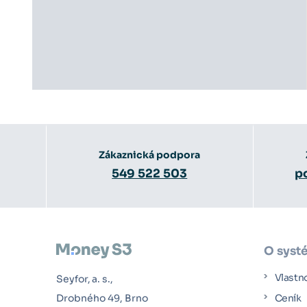
Zákaznická podpora
549 522 503
p
O syst
Vlastn
Seyfor, a. s.,
Drobného 49, Brno
Ceník