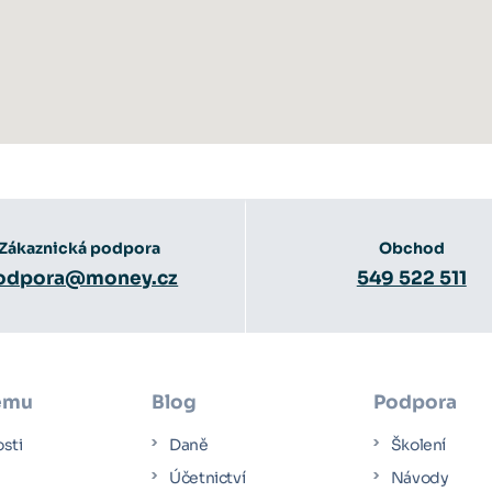
Zákaznická podpora
Obchod
odpora@money.cz
549 522 511
ému
Blog
Podpora
osti
Daně
Školení
Účetnictví
Návody