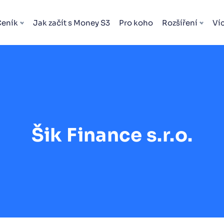
Ceník
Jak začít s Money S3
Pro koho
Rozšíření
Ví
Šik Finance s.r.o.