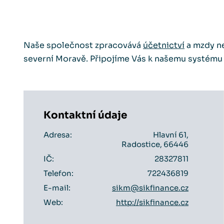
Naše společnost zpracovává
účetnictví
a mzdy ne
severní Moravě. Připojíme Vás k našemu systému o
Kontaktní údaje
Adresa:
Hlavní 61,
Radostice, 66446
IČ:
28327811
Telefon:
722436819
E-mail:
sikm@sikfinance.cz
Web:
http://sikfinance.cz