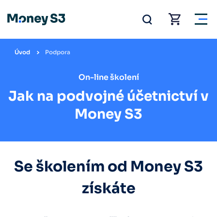
Úvod
Podpora
On-line školení
Jak na podvojné účetnictví v
Money S3
Se školením od Money S3
získáte