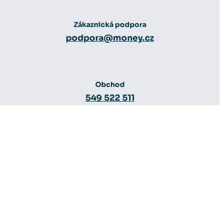
Zákaznická podpora
podpora@money.cz
Obchod
549 522 511
Obchod
obchod@money.cz