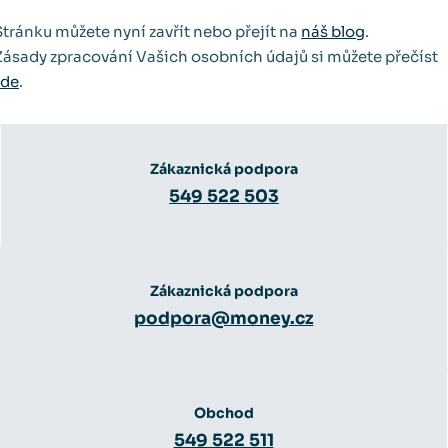
Stránku můžete nyní zavřít nebo přejít na
náš blog
.
Zásady zpracování Vašich osobních údajů si můžete přečíst
zde
.
Zákaznická podpora
549 522 503
Zákaznická podpora
podpora@money.cz
Obchod
549 522 511