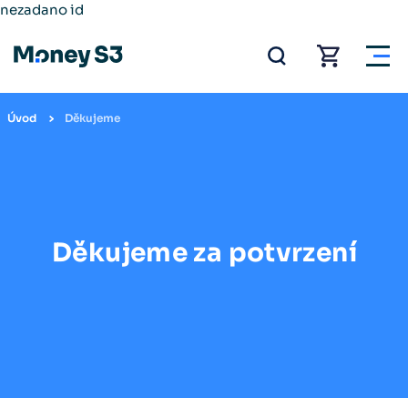
nezadano id
Úvod
Děkujeme
Děkujeme za potvrzení