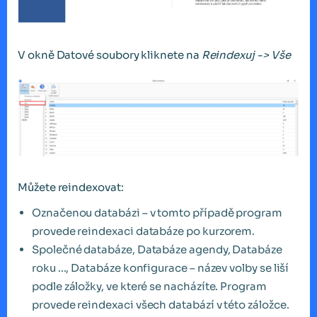
V okně Datové soubory kliknete na
Reindexuj -> Vše
Můžete reindexovat:
Označenou databázi – v tomto případě program
provede reindexaci databáze po kurzorem.
Společné databáze, Databáze agendy, Databáze
roku ..., Databáze konfigurace – název volby se liší
podle záložky, ve které se nacházíte. Program
provede reindexaci všech databází v této záložce.