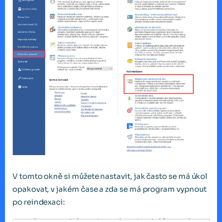
V tomto okně si můžete nastavit, jak často se má úkol
opakovat, v jakém čase a zda se má program vypnout
po reindexaci: