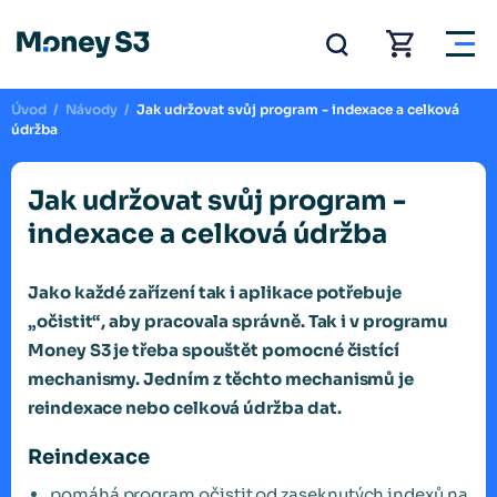
Úvod
/
Návody
/
Jak udržovat svůj program - indexace a celková
údržba
Jak udržovat svůj program -
indexace a celková údržba
Jako každé zařízení tak i aplikace potřebuje
„očistit“, aby pracovala správně. Tak i v programu
Money S3 je třeba spouštět pomocné čistící
mechanismy. Jedním z těchto mechanismů je
reindexace nebo celková údržba dat.
Reindexace
pomáhá program očistit od zaseknutých indexů na