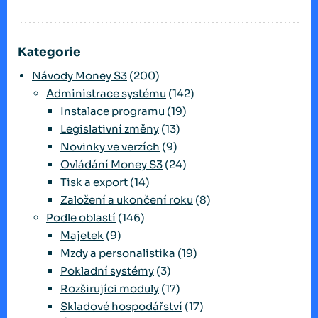
Kategorie
Návody Money S3
(200)
Administrace systému
(142)
Instalace programu
(19)
Legislativní změny
(13)
Novinky ve verzích
(9)
Ovládání Money S3
(24)
Tisk a export
(14)
Založení a ukončení roku
(8)
Podle oblastí
(146)
Majetek
(9)
Mzdy a personalistika
(19)
Pokladní systémy
(3)
Rozširujíci moduly
(17)
Skladové hospodářství
(17)