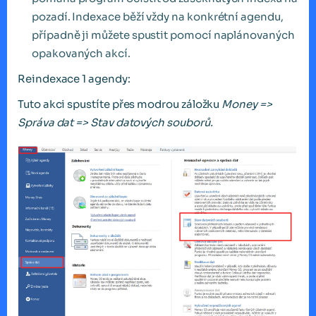
pozadí. Indexace běží vždy na konkrétní agendu,
případně ji můžete spustit pomocí naplánovaných
opakovaných akcí.
Reindexace 1 agendy:
Tuto akci spustíte přes modrou záložku
Money =>
Správa dat => Stav datových souborů.