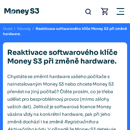
Úvod
/
Návody
/
Reaktivace softwarového klíče Money S3 při změně
hardware.
Reaktivace softwarového klíče
Money S3 při změně hardware.
Chystáte se změnit hardware vašeho počítače s
nainstalovaným Money S3 nebo chcete Money S3
přenést na jiný počítač? Čtěte prosím, co je třeba
udělat pro bezproblémový provoz (mimo zálohy
vašich dat). Jelikož je softwarová licence Money
vázána vždy na konkrétní hardware, pak při jeho
změně dochází i ke změně
Registračního
a
Aktivačního kódu
. V případě že Money S3 detekuje