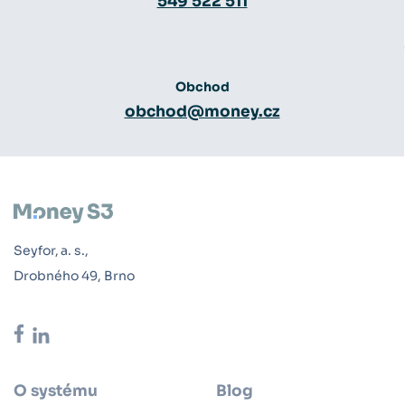
549 522 511
Obchod
obchod@money.cz
Seyfor, a. s.,
Drobného 49, Brno
O systému
Blog