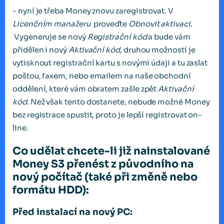
- nyní je třeba Money znovu zaregistrovat. V
Licenčním manažeru
proveďte
Obnovit aktivaci
.
Vygeneruje se nový
Registrační kód
a bude vám
přidělen i nový
Aktivační kód
, druhou možností je
vytisknout registrační kartu s novými údaji a tu zaslat
poštou, faxem, nebo emailem na naše obchodní
oddělení, které vám obratem zašle zpět
Aktivační
kód
. Než však tento dostanete, nebude možné Money
bez registrace spustit, proto je lepší registrovat on-
line.
Co udělat chcete-li již nainstalované
Money S3 přenést z původního na
nový počítač (také při změně nebo
formátu HDD):
Před instalací na nový PC: