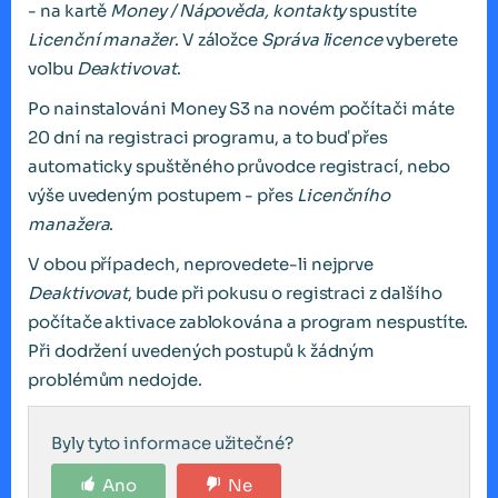
- na kartě
Money / Nápověda, kontakty
spustíte
Licenční manažer
. V záložce
Správa licence
vyberete
volbu
Deaktivovat
.
Po nainstalováni Money S3 na novém počítači máte
20 dní na registraci programu, a to buď přes
automaticky spuštěného průvodce registrací, nebo
výše uvedeným postupem - přes
Licenčního
manažera
.
V obou případech, neprovedete-li nejprve
Deaktivovat
, bude při pokusu o registraci z dalšího
počítače aktivace zablokována a program nespustíte.
Při dodržení uvedených postupů k žádným
problémům nedojde.
Byly tyto informace užitečné?
Ano
Ne