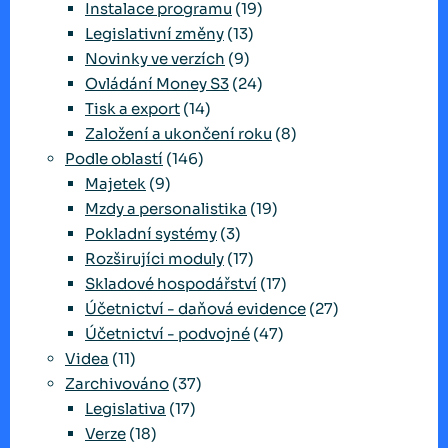
Instalace programu
(19)
Legislativní změny
(13)
Novinky ve verzích
(9)
Ovládání Money S3
(24)
Tisk a export
(14)
Založení a ukončení roku
(8)
Podle oblastí
(146)
Majetek
(9)
Mzdy a personalistika
(19)
Pokladní systémy
(3)
Rozširujíci moduly
(17)
Skladové hospodářství
(17)
Účetnictví - daňová evidence
(27)
Účetnictví - podvojné
(47)
Videa
(11)
Zarchivováno
(37)
Legislativa
(17)
Verze
(18)