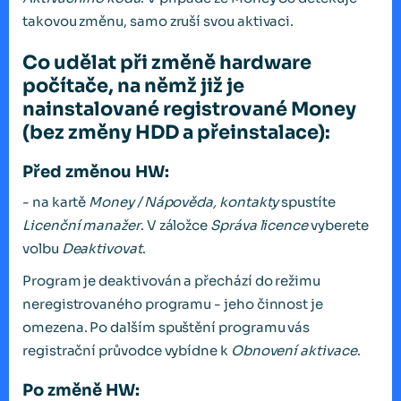
takovou změnu, samo zruší svou aktivaci.
Co udělat při změně hardware
počítače, na němž již je
nainstalované registrované Money
(bez změny HDD a přeinstalace):
Před změnou HW:
- na kartě
Money / Nápověda, kontakty
spustíte
Licenční manažer
. V záložce
Správa licence
vyberete
volbu
Deaktivovat
.
Program je deaktivován a přechází do režimu
neregistrovaného programu - jeho činnost je
omezena. Po dalším spuštění programu vás
registrační průvodce vybídne k
Obnovení aktivace
.
Po změně HW: