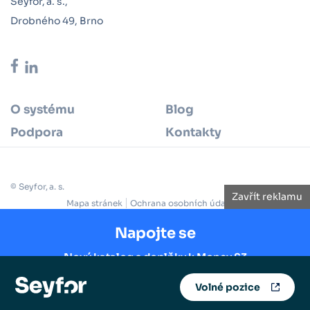
Seyfor, a. s.,
Drobného 49, Brno
O systému
Blog
Podpora
Kontakty
© Seyfor, a. s.
Zavřít reklamu
Mapa stránek
Ochrana osobních údajů
Cookie policy
Reklamační řád
Obchodní podmínky
Licenční smlouva
Napojte se
Nový katalog s doplňky k Money S3
Volné pozice
Prozkoumat