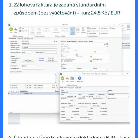
Zálohová faktura je zadaná standardním
způsobem (bez vyúčtování) – kurz 24,5 Kč / EUR:
Úhradu zadáme bankovním dokladem v EUR – kurz