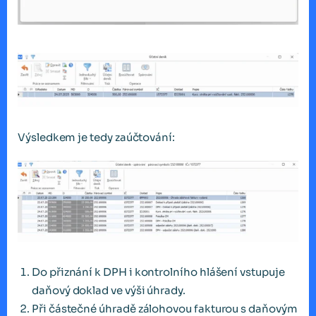
Výsledkem je tedy zaúčtování:
Do přiznání k DPH i kontrolního hlášení vstupuje
daňový doklad ve výši úhrady.
Při částečné úhradě zálohovou fakturou s daňovým