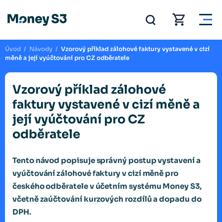
Úvod
/
Návody
/
Vzorový příklad zálohové faktury vystavené v cizí
měně a její vyúčtování pro CZ odběratele
Vzorový příklad zálohové
faktury vystavené v cizí měně a
její vyúčtování pro CZ
odběratele
Tento návod popisuje správný postup vystavení a
vyúčtování zálohové faktury v cizí měně pro
českého odběratele v účetním systému Money S3,
včetně zaúčtování kurzových rozdílů a dopadu do
DPH.