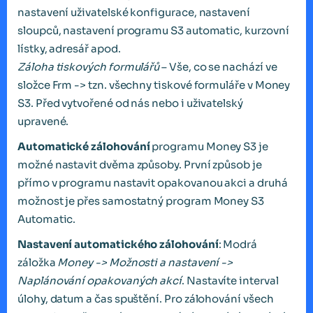
nastavení uživatelské konfigurace, nastavení
sloupců, nastavení programu S3 automatic, kurzovní
lístky, adresář apod.
Záloha tiskových formulářů
– Vše, co se nachází ve
složce Frm -> tzn. všechny tiskové formuláře v Money
S3. Před vytvořené od nás nebo i uživatelský
upravené.
Automatické zálohování
programu Money S3 je
možné nastavit dvěma způsoby. První způsob je
přímo v programu nastavit opakovanou akci a druhá
možnost je přes samostatný program Money S3
Automatic.
Nastavení automatického zálohování
: Modrá
záložka
Money -> Možnosti a nastavení ->
Naplánování opakovaných akcí
. Nastavíte interval
úlohy, datum a čas spuštění. Pro zálohování všech