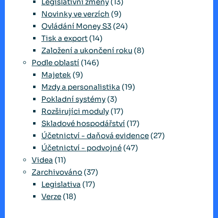
Legislativní změny
(13)
Novinky ve verzích
(9)
Ovládání Money S3
(24)
Tisk a export
(14)
Založení a ukončení roku
(8)
Podle oblastí
(146)
Majetek
(9)
Mzdy a personalistika
(19)
Pokladní systémy
(3)
Rozširujíci moduly
(17)
Skladové hospodářství
(17)
Účetnictví - daňová evidence
(27)
Účetnictví - podvojné
(47)
Videa
(11)
Zarchivováno
(37)
Legislativa
(17)
Verze
(18)