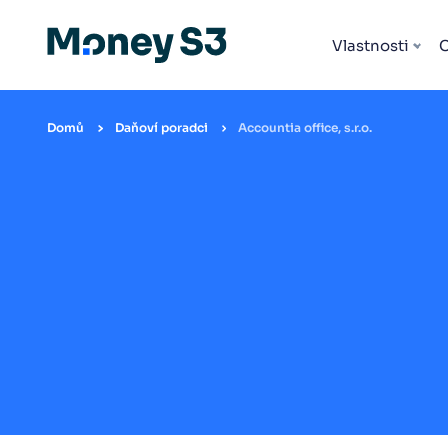
Vlastnosti
Domů
Daňoví poradci
Accountia office, s.r.o.