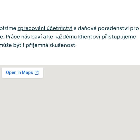
abízíme
zpracování účetnictví
a daňové poradenství pro
še. Práce nás baví a ke každému klientovi přistupujeme
ůže být i příjemná zkušenost.