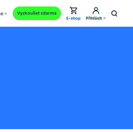
Vyzkoušet zdarma
ce
E-shop
Přihlásit