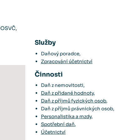
 OSVČ,
Služby
Daňový poradce,
Zpracování účetnictví
Činnosti
Daň z nemovitosti,
Daň z přidané hodnoty
,
Daň z příjmů fyzických osob
,
Daň z příjmů právnických osob,
Personalistika a mzdy
,
Spotřební daň
,
Účetnictví