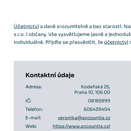
Účetnictví
a daně srozumitelně a bez starostí. N
s.r.o. i občany. Vše vysvětlujeme jasně a jednodu
individuálně. Přijďte se přesvědčit, že
účetnictví
m
Kontaktní údaje
Adresa:
Kodaňská 25,
Praha 10, 106 00
IČ:
08185999
Telefon:
606439404
E-mail:
veronika@accountia.cz
Web:
https://www.accountia.cz/