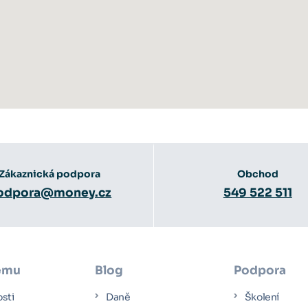
Zákaznická podpora
Obchod
odpora@money.cz
549 522 511
ému
Blog
Podpora
osti
Daně
Školení