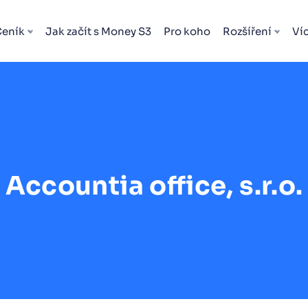
Ceník
Jak začít s Money S3
Pro koho
Rozšíření
Ví
Accountia office, s.r.o.