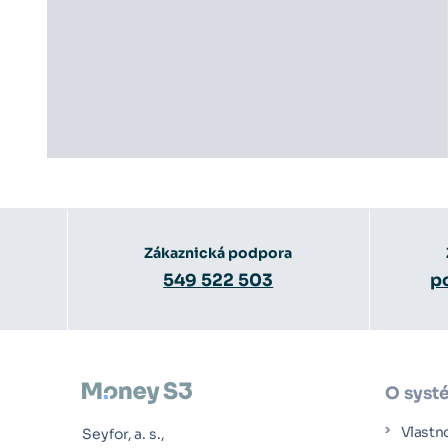
Zákaznická podpora
549 522 503
p
O syst
Vlastn
Seyfor, a. s.,