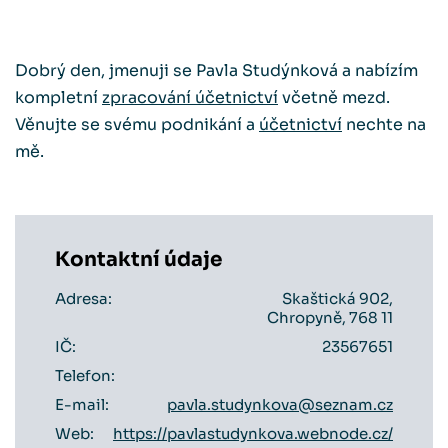
Dobrý den, jmenuji se Pavla Studýnková a nabízím
kompletní
zpracování účetnictví
včetně mezd.
Věnujte se svému podnikání a
účetnictví
nechte na
mě.
Kontaktní údaje
Adresa:
Skaštická 902,
Chropyně, 768 11
IČ:
23567651
Telefon:
E-mail:
pavla.studynkova@seznam.cz
Web:
https://pavlastudynkova.webnode.cz/