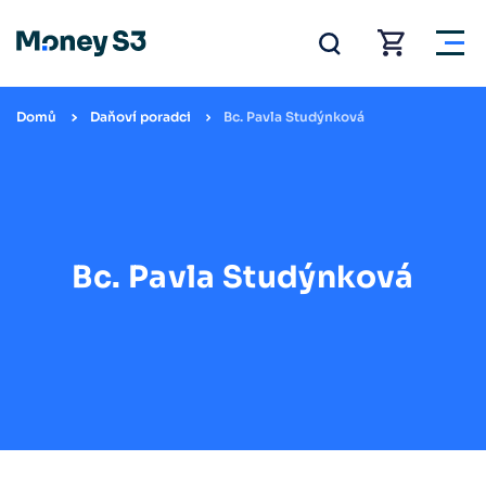
Domů
Daňoví poradci
Bc. Pavla Studýnková
Bc. Pavla Studýnková