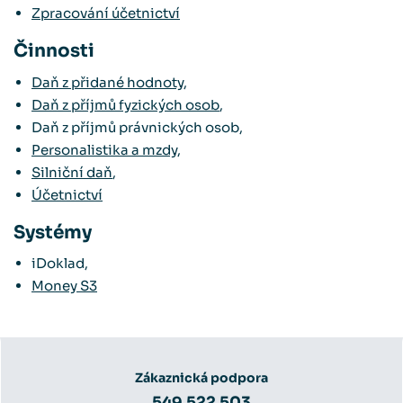
Zpracování účetnictví
Činnosti
Daň z přidané hodnoty
,
Daň z příjmů fyzických osob
,
Daň z příjmů právnických osob,
Personalistika a mzdy
,
Silniční daň
,
Účetnictví
Systémy
iDoklad,
Money S3
Zákaznická podpora
549 522 503